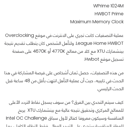
WPrime 1024M
HWBOT Prime
Maximum Memory Clock
عملية التصفيات كانت تجري على الانترنت في موقع Overclocking
League Home HWBOT. ولتأهل الشخص كان يتطلب تقديم نتيجة
بينشمارك XTU مع كلا من معالج 4770K أو 4670K على صفحة
تسجيل موقع Hwbot.
من هذه التصفيات، حصل ثمان أشخاص على فرصة المشاركة في هذا
الحدث في تايبيه، حيث أن عملية التأهل انتهت بأقل من 48 ساعة قبل
الحدث الرئيسي.
كيف سيتم التحدي بين الفرق؟ من سوف يسجل نقاط التردد الأعلى
للمعالج المركزي وتحقيق نتيجه عالية مع بينشمارك XTU يربح
المنافسة وسيكون معروفا كفائز لأول سباق Intel OC Challenge
للهواة. المنافسة ستجري على التبريد الهوائي فقط. النظام الكامل، بما