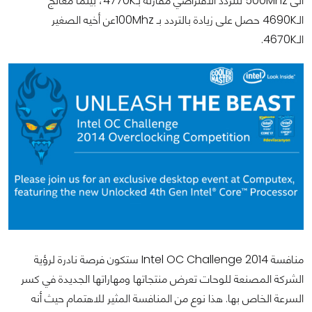
الى 500Mhz للتردد الافتراضي مقارنة بـ4770K، بينما معالج
الـ4690K حصل على زيادة بالتردد بـ 100Mhzعن أخيه الصغير
الـ4670K.
منافسة Intel OC Challenge 2014 ستكون فرصة نادرة لرؤية
الشركة المصنعة للوحات تعرض منتجاتها ومهاراتها الجديدة في كسر
السرعة الخاص بها. هذا نوع من المنافسة المثير للاهتمام حيث أنه