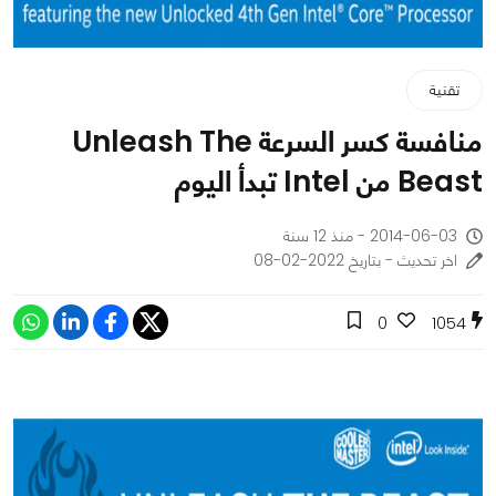
تقنية
منافسة كسر السرعة Unleash The
Beast من Intel تبدأ اليوم
2014-06-03 - منذ 12 سنة
اخر تحديث - بتاريخ 2022-02-08
0
1054