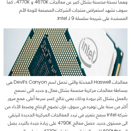
وهما نسخة محسنة بشكل كبير عن معالجات 4670K و 4770K، كما
سوف نشهد استعراض منتجات الشركات المصنعة للوحة الأم
المستندة على شريحة سلسلة 9 لـ Intel.
معالجات Haswell المحدثة والتي تحمل اسم Devil’s Canyon هي
ببساطة معالجات مركزية محسنة بشكل فعال و جديد التي تسمح
بالعمل بشكل كثر برودة وذلك يعني نتائج كسر سرعة أعلى. فمع مرور
أكثر من سنة على توفره في سوق، فإن نضوج الإنتاج وضبط الأداء من
شركة Intel سمح بتعزيز في تردد المعالجات المركزية الجديدة لترتقي
الى مستوى جديد. حصل معالج 4790K على زيادة جيدة بالتردد يصل