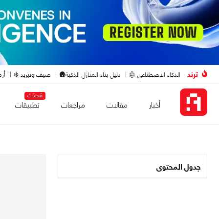
ترند
الذكاء الاصطناعي 🤖
دليل بناء المنازل الذكية🛖
صيف وتبريد ❄️
أزم
مُحدّث
أخبار
مقالات
مراجعات
تطبيقات
جدول المحتوى