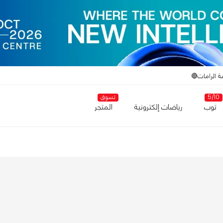
ة الرامات🔴
5/10
تسوق
توب
رياضات إلكترونية
المتجر