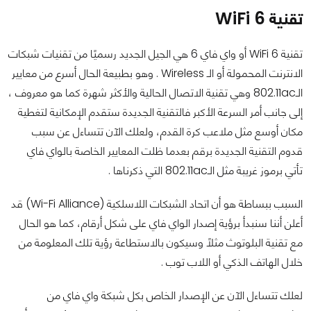
تقنية WiFi 6
تقنية WiFi 6 أو واي فاي 6 هي الجيل الجديد رسميًا من تقنيات شبكات
الانترنت المحمولة أو الـ Wireless . وهو بطبيعة الحال أسرع من معايير
الـ802.11ac وهي تقنية الاتصال الحالية والأكثر شهرة كما هو معروف ،
إلى جانب أمر السرعة الأكبر فالتقنية الجديدة ستقدم الإمكانية لتغطية
مكان أوسع مثل ملاعب كرة القدم، ولعلك الآن تتساءل عن سبب
قدوم التقنية الجديدة برقم بعدما ظلت المعايير الخاصة بالواي فاي
تأتي برموز غريبة مثل الـ802.11ac التي ذكرناها .
السبب ببساطة هو أن اتحاد الشبكات اللاسلكية (Wi-Fi Alliance) قد
أعلن أننا سنبدأ برؤية إصدار الواي فاي على شكل أرقام، كما هو الحال
مع تقنية البلوتوث مثلًا وسيكون بالاستطاعة رؤية تلك المعلومة من
خلال الهاتف الذكي أو اللاب توب .
لعلك تتساءل الآن عن الإصدار الخاص بكل شبكة واي فاي من