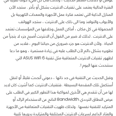
الفترة الحالية يعتمد على تقنيات الانترنت بشكل أو بأخر . ستجد الأن
المنازل الذكية التي تعتمد فكرة عمل الأجهزة والمعدات الكهربية بل
والأبواب والنوافذ وما الى ذلك على الانترنت ، ستجد الهواتف
المحمولة في كل مكان ، أماكن العمل وخلافها من المؤسسات تعتمد
على الانترنت . لذلك لا ضير من القول أن الانترنت أصبح جزء لا يتجزأ من
الحياة . ولأن الانترنت هو جزء ضروري من حياتنا اليوم ، فلابد من
تطويره بشكل دائم لأن الطلب عليه في زيادة مستمرة ، وهو ما دعا
لظهور تقنيات الانترنت المتعاقبة مثل تقنية ASUS WiFi 6 التي
سنتحدث عنها اليوم !.
وقبل الحديث عن التقنية في حد ذاتها ، دعوني أتحدث قليلاً أو لنقل
أستكمل تلك المقدمة البسيطة . فتقنيات الانترنت كما أشرت كان لابد
لها من أن تتقدم هي الأُخرى لمواكبة هذا التطور الكبير في الطلب على
عرض النطاق الترددي Bandwidth الناتج عن الاستخدام الزائد أو
المتزايد للتقنية نفسها . ولذلك ظهرت التقنيات المتعاقبة من الأجهزة
والعتاد الداعم لسرعات الانترنت المختلفة والمتزايدة بدورها تلبية