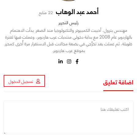
أحمد عبد الوهاب
22 متابع
رئيس التحرير
مهندس بترول، أحببت الكمبيوتر والتكنولوجيا منذ الصغر. بدأت الاهتمام
بالهاردوير عام 2008 مع بداية دخولي منتديات عرب هاردوير، وعملت فيها لفترة
طويلة، ثم عملت بعد تخرُّجي في بضعة مجالات قبل الاستقرار مرة أُخرى كمحرر
بموقع عرب هاردوير.
اضافة تعليق
تسجيل الدخول