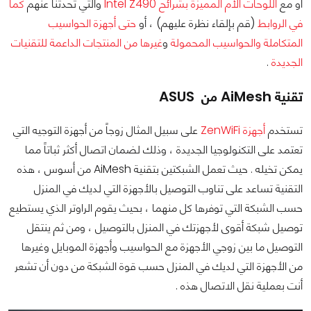
أو مع
اللوحات الأم المميزة بشرائح Intel Z490
والتي تحدثنا عنهم
كما
في الروابط
(قم بإلقاء نظرة عليهم) ، أو
حتى أجهزة الحواسيب
المتكاملة والحواسيب المحمولة
و
غيرها من المنتجات الداعمة للتقنيات
الجديدة
.
تقنية AiMesh من ASUS
تستخدم
أجهزة ZenWiFi
على سبيل المثال زوجاً من أجهزة التوجيه التي
تعتمد على التكنولوجيا الجديدة ، وذلك لضمان اتصال أكثر ثباتاً مما
يمكن تخيله . حيث تعمل الشبكتين بتقنية AiMesh من أسوس ، هذه
التقنية تساعد على تناوب التوصيل بالأجهزة التي لديك في المنزل
حسب الشبكة التي توفرها كل منهما ، بحيث يقوم الراوتر الذي يستطيع
توصيل شبكة أقوى لأجهزتك في المنزل بالتوصيل ، ومن ثم ينتقل
التوصيل ما بين زوجي الأجهزة مع الحواسيب وأجهزة الموبايل وغيرها
من الأجهزة التي لديك في المنزل حسب قوة الشبكة من دون أن تشعر
أنت بعملية نقل الاتصال هذه .