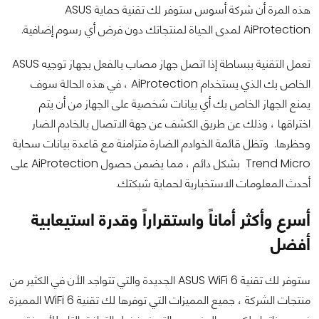
هذه المرة أن شركة أسوس ستوفر لك تقنية حماية ASUS
AiProtection لمدى الحياة لمنتجاتك دون فرض أي رسوم إضافية.
تعمل التقنية ببساطة إذا اتصل جهاز مصاب بالفعل بجهاز توجيه ASUS
الخاص بك الذي يستخدام AiProtection ، في هذه الحالة سوف
يمنع الجهاز الخاص بك أي بيانات شخصية على الجهاز من أن يتم
اختراقها ، وذلك عن طريق الكشف عن جهة الاتصال بالخادم الضار
وحظرها. وتظل قائمة الخوادم الضارة متزامنة مع قاعدة بيانات سحابة
Trend Micro بشكل دائم ، مما يضمن حصول AiProtection على
أحدث المعلومات الاستخبارية لحماية شبكتك.
أسرع وأكثر أماناً واستقراراً وقدرة استيعابية
أفضل
ستوفر لك تقنية ASUS WiFi 6 الجديدة والتي تتواجد الأن في الكثير من
منتجات الشركة ، جميع المميزات التي توفرها لك تقنية WiFi 6 المميزة