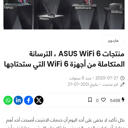
هاردوير
منتجات ASUS WiFi 6 ، الترسانة
المتكاملة من أجهزة WiFi 6 التي ستحتاجها
2020-07-27 - منذ 6 سنوات
اخر تحديث - بتاريخ 2021-07-27
0
5498
بكل تأكيد لا يخفى على أحد اليوم أن خدمات الانترنت أصبحت أحد أهم
عوامل أو دلالات العصر الحديث ، ولذلك فان كل شيء حولنا تقريباً في