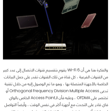
والفكرة هنا هي أن Wi-Fi 6 يقوم بتقسيم قنوات الاتصال إلى عدد كبير
من القنوات الفرعية ، كل قناة من تلك القنوات تقدر على حمل البيانات
الخاصة بالأجهزة المتصلة بها ، وهو ما تم الوصول إليه من خلال تقنية
تدعى Orthogonal Frequency Division Multiple Access أو
تختصر على OFDMA ، وعليه فأن الـAccess Point الخاص بالواي
فاي قادر على التحدث مع أجهزة أكثر في نفس الوقت ، وأيضاً التواصل