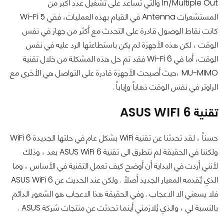
In/Multiple Out والتي تساعد على تشغيل عدد أكبر من
المستشعرات Antenna في القيام بهذه العمليات، ففي Wi-Fi 5
كانت نقاط الوصول قادرة على التحدث مع أكثر من جهاز في نفس
الوقت ، لكن هذه الأجهزة لم يكن باستطاعتها الرد عليه في نفس
الوقت، أما في Wi-Fi 6 فقد تم حل هذه المشكلة من خلال تقنية
MU-MIMO ،حيث أصبحت الأجهزة قادرة على التواصل هي الأخرى مع
الراوتر في نفس الوقت ذهاباً وإياباً .
تقنية ASUS WIFI 6
حسناً ، لقد تحدثنا عن تقنية WiFi بشكل عام في حلتها الجديدة WiFi 6
ولكننا في الحقيقة لم نتطرق الى تقنية ASUS WiFi 6 بعد ، وذلك
لأنني أردت في البداية أن أوضح كيف تعمل التقنية في الأساس ، وما
الذي يٌقدمه المعيار الجديد أصلاً . ولكن عند الحديث عن ASUS WiFi 6
فلا يسعني الا الاعجاب . وفي الحقيقة هذا الاعجاب هو الشعور الدائم
بالنسبة لي ، والذي يُلازمني أينما تحدثت عن منتجات شركة ASUS .