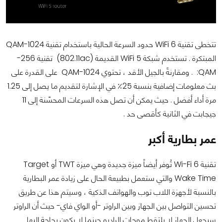
تتخطى تقنية WiFi 6 حدود السرعة الحالية باستخدام تقنية 1024-QAM
المبتكرة . تستخدم شبكة WiFi 5 القديمة (802.11ac) تقنية 256-
QAM: . ومقارنةً بالجيل الأقد ، تحتوي 1024-QAM على القدرة على
بث معلومات إضافية بنسبة 25٪ في الإشارة لتقديم ما يصل إلى 1.25
مرة أداء أفضل . حيث يمكن أن تصل هذه السرعات المحسّنة إلى 11
جيجابت في الثانية كأقصى حد .
عمر بطارية أكبر
تقنية Wi-Fi 6 تُوفر أيضاً ميزة جديدة وهي ميزة TWT أو Target
Wake Time والتي ستعمل بطبيعة الحال على زيادة عمر البطارية
بالنسبة لأجهزة اللاب توب والهواتف الذكية ، وسيتم هذا عن طريق
تحسين التواصل بين الجهاز وبين الراوتر -أو الواي فاي- حيث أن الراوتر
سيجعل الجهاز لا يلتقط موجات الراديو حينما لا يكون بحاجة إليها