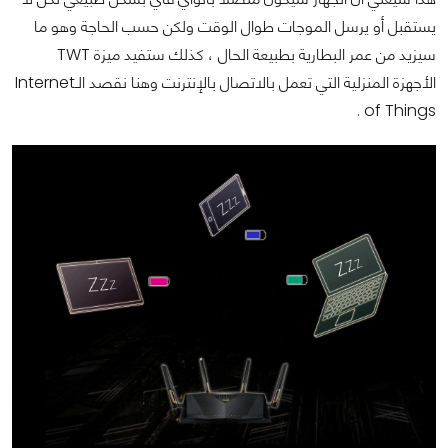
يستقبل أو يرسل الموجات طوال الوقت ولكن حسب الحاجة وهو ما
سيزيد من عمر البطارية بطبيعة الحال ، كذلك ستفيد ميزة TWT
الأجهزة المنزلية التي تعمل بالاتصال بالإنترنت وهنا نقصد الـInternet
of Things .