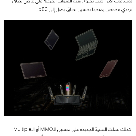
لمسافات أكبر . حيث تحتوي هذه القنوات الفرعية على عرض نطاق
ترددي مخفض يمنحها تحسين نطاق يصل إلى 80٪ .
كذلك عملت التقنية الجديدة على تحسين الـMIMO أو الـMultiple