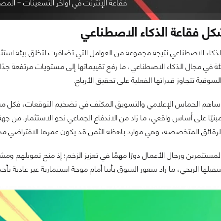
فقاعة الإنترنت في أواخر التسعينات - المصدر: on capital
ل فقاعة الذكاء الاصطناعي
كاء الاصطناعي نتيجة مجموعة من العوامل التي تضافرت لتخلق بيئة استثمار
في مجال الذكاء الاصطناعي، ما رفع تقييماتها إلى مستويات مرتفعة جدًا رغ
سوقية تتجاوز قدراتها الفعلية على تحقيق الأرباح.
ساهم الحماس الإعلامي والتسويق المكثف في تضخيم التوقعات، فكل مشروع
بنيًا على أساس واقعي، ما زاد من الاندفاع الجماعي نحو الاستثمار. من جه
والرقائق المتخصصة، وهي موارد باهظة الثمن قد يكون عمرها الافتراضي محدود
ر المستثمرين ورجال الأعمال دورًا مهمًا في تعزيز الزخم؛ إذ منح تمويلهم 
لها الربحي، ما زاد شعور السوق بأننا أمام موجة استثمارية غير عادية تأخذ