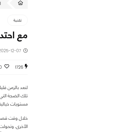
ا
تقنية
مع احتدا
2025-12-07 - منذ 7 أشه
0
1726
لنعد بالزمن قليل
تلك الضجة التي
مستويات خيالية ا
خلال وقت قصير
الأخرى. وتحولت