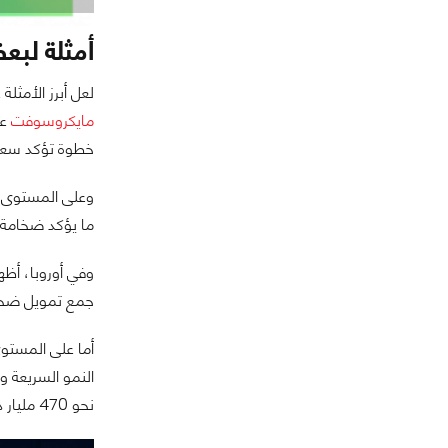
أمثلة لبع
لعل أبرز الأمثل
مايكروسوفت
خطوة تؤكد سعيها
وعلى المستوى ا
ما يؤكد ضخامة ا
وفي أوروبا، أظ
جمع تمويل ضخم 
أما على المست
نحو 470 مليار دولار في