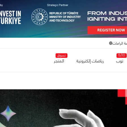
ة الرامات🔴
5/10
تسوق
توب
رياضات إلكترونية
المتجر