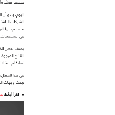
تحقيقه فعلًا. و
اليوم، يبدو أن 
الشركات الناشئة 
تتضخم فيها التو
في التسعينيات.
يصف بعض الخبراء
النتائج المرجوة.
فعلية أم ستتلا
في هذا المقال، 
نبحث وجهات النظ
اقرأ أيضًا:
مر