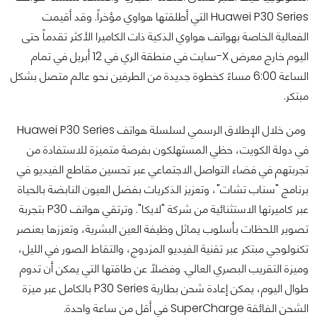
Huawei P30 Series التي أطلقتها هواوي مؤخراً. وقد أقيمت
الفعالية الخاصة بهواتف هواوي الذكية ذات الكاميرا الأكثر تقدماً حتى
اليوم خارج معرض X-سايت في منطقة الري في 12 أبريل في تمام
الساعة 6:00 مساءً كخطوة جديدة من الطرفين نحو عالم متصل بشكل
مبتكر.
ومن خلال الإطلاق الرسمي لسلسلة هواتف Huawei P30 Series
في دولة الكويت، حظي المستهلكون بفرصة متميزة للاستفادة من
تجربتهم في فضاء التواصل الاجتماعي عبر تحسين مقاطع الفيديو في
برنامج "سناب تشات"، وتعزيز الذكريات بفضل العيون النابضة بالحياة
عبر كاميرتها الاستثنائية من شركة "لايكا". وترتقي هواتف P30 بتجربة
تصوير اللحظات بأسلوب يماثل وظيفة العين البشرية، وتعززها بعنصر
تكنولوجي مبتكر عبر تقنية الفيديو المزدوج، والتقاط الصور في الليل،
وميزة التقريب البصري العالي. وفضلاً عن طاقتها التي يمكن أن تدوم
طوال اليوم، يمكن إعادة شحن بطارية P30 Series بالكامل عبر ميزة
الشحن الفائقة SuperCharge في أقل من ساعة واحدة.