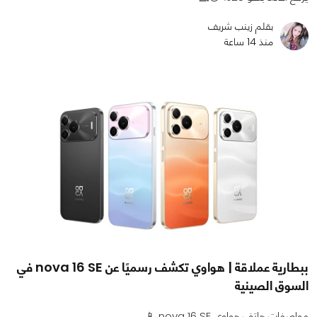
بقلم زينب شريف
منذ 14 ساعة
ببطارية عملاقة | هواوي تكشف رسميًا عن nova 16 SE في
السوق الصينية
مواصفات هاتف هواوي nova 16 SE 📱