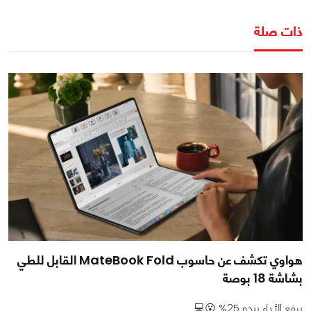
ذات صلة
هواوي تكشف عن حاسوب MateBook Fold القابل للطي
بشاشة 18 بوصة
يرفع الأداء بنحو 25% 😮💻