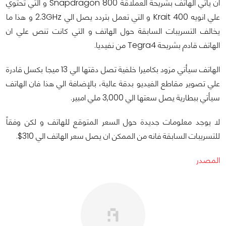
ان يأتي الهاتف بشريحة العملاقة Snapdragon 800 و التي تحتوي
علي انويه Krait 400 و التي تعمل بتردد يصل الي 2.3GHz و هذا ما
يخالف التسريبات السابقة حول الهاتف و التي كانت تنص علي ان
الهاتف قادم بشريحة Tegra4 من نفيديا.
الهاتف سيأتي مزود بكاميرا خلفية تصل دقتها الي 13 ميجا بكسل قادرة
علي تصوير مقاطع الفيديو بدقة عالية، بالإضافة الي هذا فان الهاتف
سيأتي ببطارية يصل سعتها الي 3,000 ملي امبير.
لا يوجد معلومات جديدة حول السعر المتوقع للهاتف و لكن وفقاً
للتسريبات السابقة فانه من الممكن ان يصل سعر الهاتف الي 310$.
المصدر