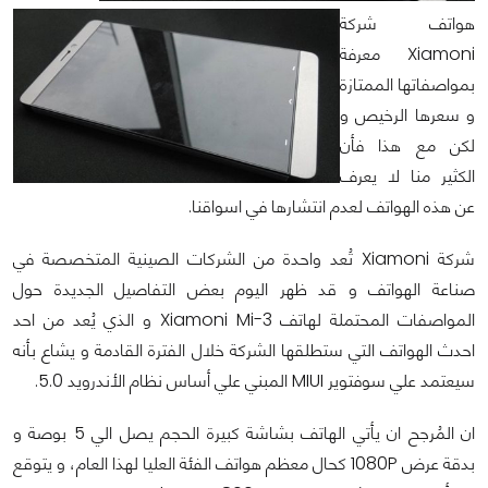
هواتف شركة
Xiamoni معرفة
بمواصفاتها الممتازة
و سعرها الرخيص و
لكن مع هذا فأن
الكثير منا لا يعرف
عن هذه الهواتف لعدم انتشارها في اسواقنا.
شركة Xiamoni تُعد واحدة من الشركات الصينية المتخصصة في
صناعة الهواتف و قد ظهر اليوم بعض التفاصيل الجديدة حول
المواصفات المحتملة لهاتف Xiamoni Mi-3 و الذي يُعد من احد
احدث الهواتف التي ستطلقها الشركة خلال الفترة القادمة و يشاع بأنه
سيعتمد علي سوفتوير MIUI المبني علي أساس نظام الأندرويد 5.0.
ان المُرجح ان يأتي الهاتف بشاشة كبيرة الحجم يصل الي 5 بوصة و
بدقة عرض 1080P كحال معظم هواتف الفئة العليا لهذا العام، و يتوقع