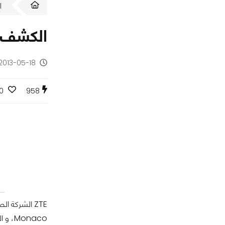
ا
الكشف عن هاتف TE Grand X2
2013-05-18 - منذ 13 سنة
0
958
ZTE
Monaco، و المثير في الهاتف الجديد هو انه قادم بمُعالج Atom Z2580.