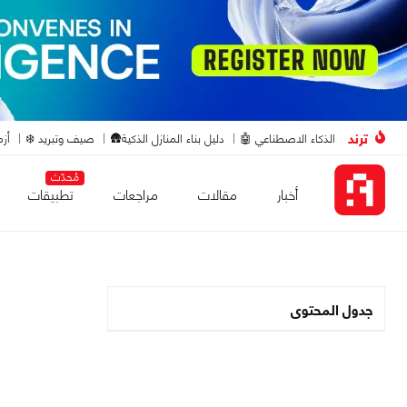
ترند
الذكاء الاصطناعي 🤖
دليل بناء المنازل الذكية🛖
صيف وتبريد ❄️
أزم
مُحدّث
أخبار
مقالات
مراجعات
تطبيقات
جدول المحتوى