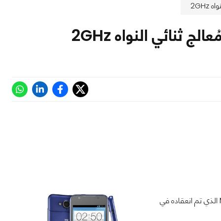
الشركة الصينية الشهيرة تُعلن رسمياً عن هاتفها الجديد Grand X2 في مؤتمر MedPi الذي تم انعقاده في