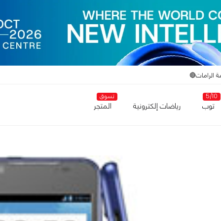
ة الرامات🔴
5/10
تسوق
توب
رياضات إلكترونية
المتجر