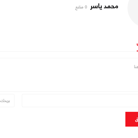
محمد ياسر
0 متابع
ق