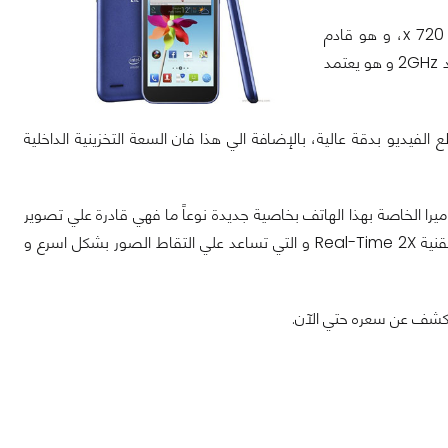
هاتف ZTE Grand X2 يأتي بشاشة يصل حجمها الي 4.5 بوصة و يعمل بدقة 1280 x 720، و هو قادم
بمُعالج Atom الخاص بشركة انتل كما ذكرت سابقاً و هذا المُعالج ثنائي النواه و يعمل بتردد 2GHz و هو يعتمد
 قادرة علي تصوير مقاطع الفيديو بدقة عالية، بالإضافة الي هذا فان السعة التخزينية الداخلية
أندرويد جيلي بين و هو مزود ببطارية بقدرة 2,000 mAh، تتميز الكاميرا الخاصة بهذا الهاتف بخاصية جديدة نوعاً ما فهي قادرة علي تصوير
بمعدل 24 اطار في الثانية الواحدة و هذا ليس لنمط تسجيل الفيديو بالإضافة الي وجود تقنية Real-Time 2X و التي تساعد علي التقاط الصور بشكل اسرع و