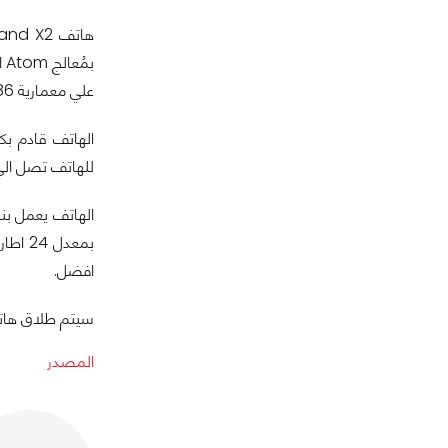
علي معمارية x86، يوفر لك الهاتف 1GB من الذاكرة العشوائية.
للهاتف تصل الي 8GB و يحتوي علي منفذ للذاكرة الخا
افضل.
سيتم طلاق هاتف ZTE Grand X2 في أوروبا بدايتاً من الربع الثالث لهذا العام، و لم يتم الك
المصدر