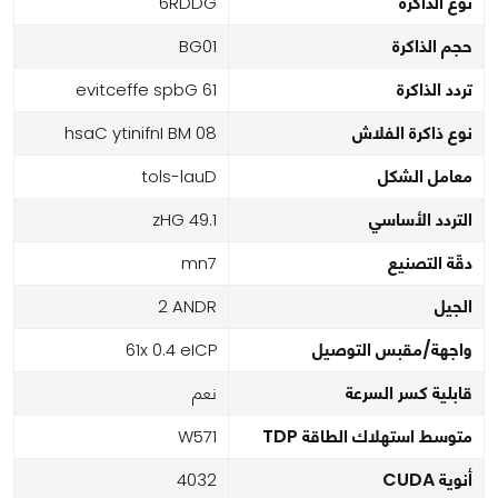
نوع الذاكرة
GDDR6
حجم الذاكرة
10GB
تردد الذاكرة
16 Gbps effective
نوع ذاكرة الفلاش
80 MB Infinity Cash
معامل الشكل
Dual-slot
التردد الأساسي
1.94 GHz
دقّة التصنيع
7nm
الجيل
RDNA 2
واجهة/مقبس التوصيل
PCIe 4.0 x16
قابلية كسر السرعة
نعم
متوسط استهلاك الطاقة TDP
175W
أنوية CUDA
2304