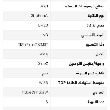
معالج الرسوميات المساعد
N\A
نوع الذاكرة
Cache L3
حجم الذاكرة
32MB
التردد الأساسي
3.5
دقّة التصنيع
TSMC 7nm FinFET
الجيل
AM4
واجهة/مقبس التوصيل
Zen 3
قابلية كسر السرعة
نعم
متوسط استهلاك الطاقة TDP
65 W
المراوح
Wraith Stealth
عدد الأنوية
6