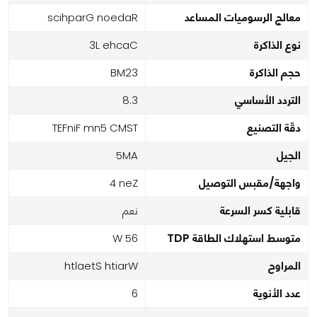
معالج الرسوميات المساعد
Radeon Graphics
نوع الذاكرة
Cache L3
حجم الذاكرة
32MB
التردد الأساسي
3.8
دقّة التصنيع
TSMC 5nm FinFET
الجيل
AM5
واجهة/مقبس التوصيل
Zen 4
قابلية كسر السرعة
نعم
متوسط استهلاك الطاقة TDP
65 W
المراوح
Wraith Stealth
عدد الأنوية
6