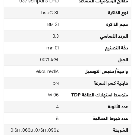
معالج الرسوميات المساعد
UHD Graphics 730
نوع الذاكرة
L3 Cash
حجم الذاكرة
12 MB
التردد الأساسي
3.3
دقّة التصنيع
10 nm
الجيل
LGA 1700
واجهة/مقبس التوصيل
Alder Lake
قابلية كسر السرعة
No
متوسط استهلاك الطاقة TDP
60 W
عدد الأنوية
4
عدد خيوط المعالجة
8
الشريحة
Z690, H670, B660, H610