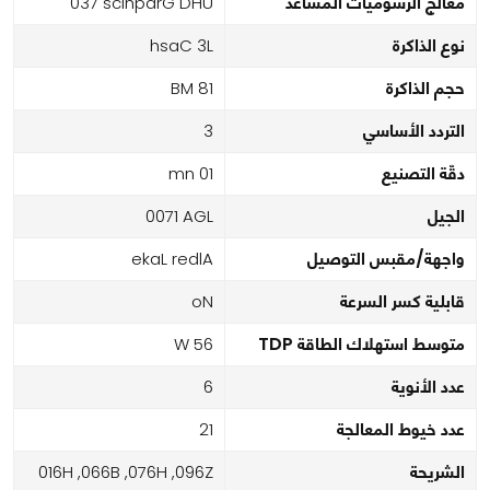
معالج الرسوميات المساعد
UHD Graphics 730
نوع الذاكرة
L3 Cash
حجم الذاكرة
18 MB
التردد الأساسي
3
دقّة التصنيع
10 nm
الجيل
LGA 1700
واجهة/مقبس التوصيل
Alder Lake
قابلية كسر السرعة
No
متوسط استهلاك الطاقة TDP
65 W
عدد الأنوية
6
عدد خيوط المعالجة
12
الشريحة
Z690, H670, B660, H610