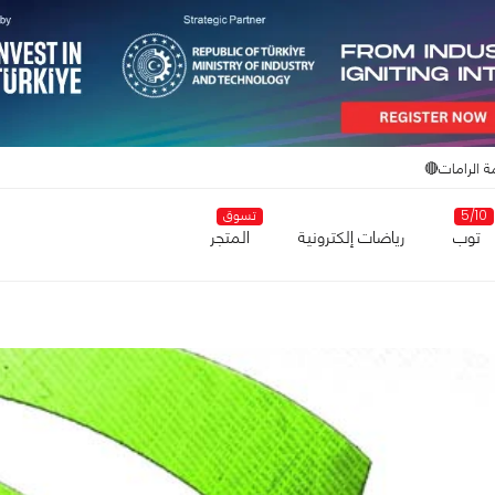
ة الرامات🔴
5/10
تسوق
توب
رياضات إلكترونية
المتجر