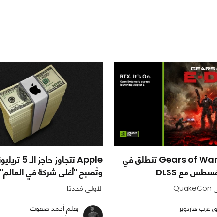
بيتا Gears of War: E-Day تنطلق في
Apple تتجاوز حاجز
طس مع DLSS
وتُصبح "أغلى شركة في العالم"
الأولى مُجددًا
ق عرب هاردوير
بقلم أحمد صفوت