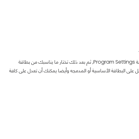
بينما ان كان لديك بروفايل جاهز للعبة ما أو تطبيق ما, كل ما عليك فعله هو أختياره من قائمة Program Settings, ثم بعد ذلك تختار ما يناسبك من بطاقة
ل على البطاقة الأساسية أو المدمجه وأيضا يمكنك أن تعدل على كافة