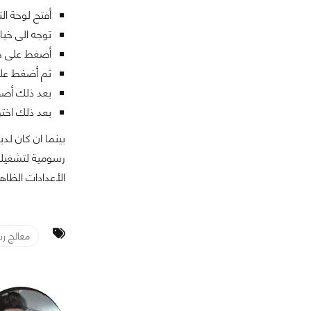
أفتح لوحة ال
توجه الى خيار إعدادات s
أضغط على خيار m Settings
ثم أضغط على خي
بعد ذلك أضف
بعد ذلك اختر
رسومية لتشغيله.
الأعدادات الظاه
معالج ر