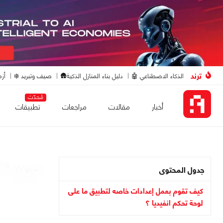
ترند
الذكاء الاصطناعي 🤖
دليل بناء المنازل الذكية🛖
صيف وتبريد ❄️
أزم
مُحدّث
أخبار
مقالات
مراجعات
تطبيقات
جدول المحتوى
كيف تقوم بعمل إعدادات خاصه لتطبيق ما على
لوحة تحكم انفيديا ؟