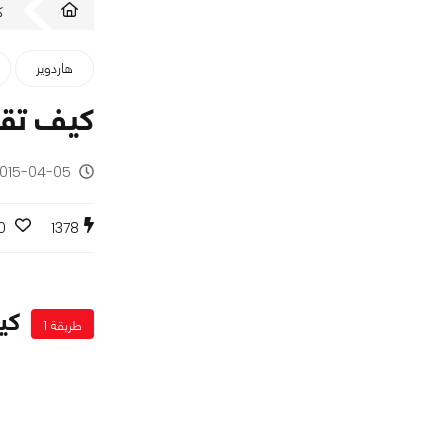
ك
هاردوير
كيف تقو
2015-04-05 - منذ 11 س
0
1378
كي
طريقة 1