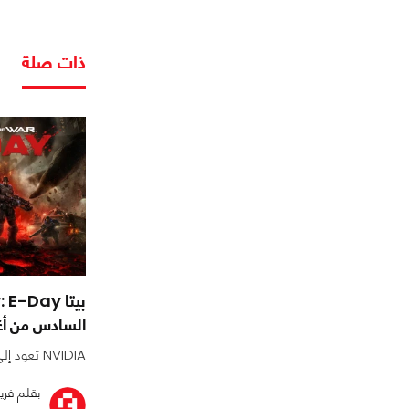
ذات صلة
السادس من أغس
NVIDIA تعود إلى QuakeCon
بقلم فري