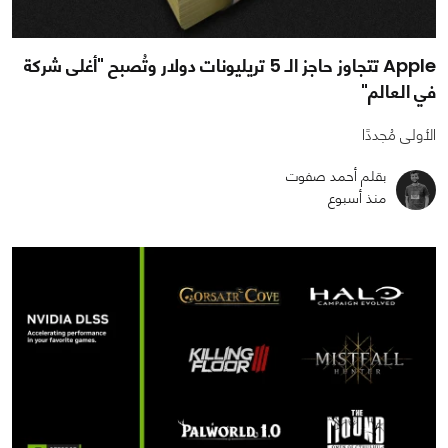
Apple تتجاوز حاجز الـ 5 تريليونات دولار وتُصبح "أغلى شركة
في العالم"
الأولى مُجددًا
بقلم أحمد صفوت
منذ أسبوع