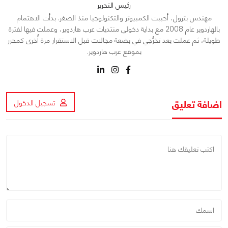
رئيس التحرير
مهندس بترول، أحببت الكمبيوتر والتكنولوجيا منذ الصغر. بدأت الاهتمام
بالهاردوير عام 2008 مع بداية دخولي منتديات عرب هاردوير، وعملت فيها لفترة
طويلة، ثم عملت بعد تخرُّجي في بضعة مجالات قبل الاستقرار مرة أُخرى كمحرر
بموقع عرب هاردوير.
اضافة تعليق
تسجيل الدخول