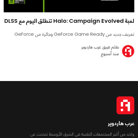
لعبة Halo: Campaign Evolved تنطلق اليوم مع DLSS
تعريف جديد من GeForce Game Ready وجائزة من GeForce
بقلم فريق عرب هاردوير
منذ أسبوع
عرب هاردوير
واحد من أكبر المجتمعات التقنية فى الشرق الأوسط تتحدث عن