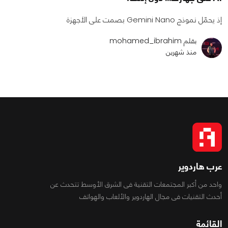
إذ يحمّل نموذج Gemini Nano بصمت على الأجهزة
بقلم mohamed_ibrahim
منذ شهرين
عرب هاردوير
واحد من أكبر المجتمعات التقنية فى الشرق الأوسط تتحدث عن
أحدث التقنيات فى مجال الهاردوير والألعاب والهواتف
القائمة