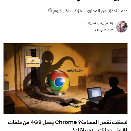
دعم التحقق من المحتوى المزيف داخل كروم 🧐
بقلم زينب شريف
منذ شهرين
لاحظت نقص المساحة؟ Chrome يحمل 4GB من ملفات
AI على جهازك… دون إذنك!