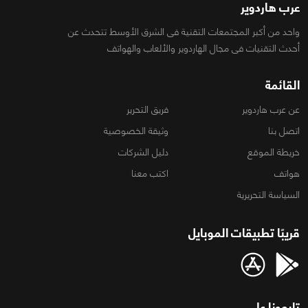
عرب هاردوير
واحد من أكبر المجتمعات التقنية فى الشرق الأوسط تتحدث عن
أحدث التقنيات فى مجال الهاردوير والألعاب والهواتف
القائمة
عن عرب هاردوير
فريق التحرير
اتصل بنا
وثيقة الخصوصية
خريطة الموقع
دليل الشركات
هواتف
اكتب معنا
السياسة التحريرية
قريبًا تطبيقات الموبايل
تابعونا على