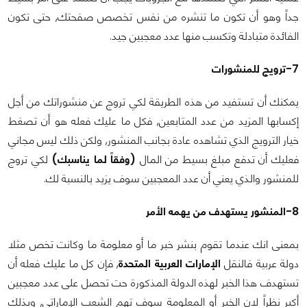
جداً وهو أن تكون ما تنشره من نفس تخصص صفحتك, حتى تكون
الفائدة متبادلة وتكسب منها عدد معجبين جيد.
7-ترويج للمنشورات
يمكنك أن تستفيد من هذه الطريقة لكي تروج عن منشوراتك من أجل
إكسابها المزيد من عدد المتابعين, فكل ما عليك فعله هو أن تصغط
خيار الترويج الذي تشاهده عادة بجانب المنشور, ولكن ذلك ليس مجاني
فعليك أن تدفع مبلغ بسيط من المال
(وفقاً لما يناسبك)
لكي تروج
للمنشور والذي يعني أن عدد المعجبين سوف يزيد بالنسبة لك.
8-المنشور يستهدف من يهمه الأمر
بمعنى انك عندما تقوم بنشر خبر ما أو معلومة ما وكانت تخص مثلا
دولة عربية فالنقل
الإمارات العربية المتحدة
, فإن كل ما عليك فعله أن
تستهدف هذا الخبر لهذه الدولة المذكورة حت تحصل على عدد معجبين
أكبر نظراً لان الخبر أو المعلومة سوف تهم الشعب الإماراتي, وبذلك