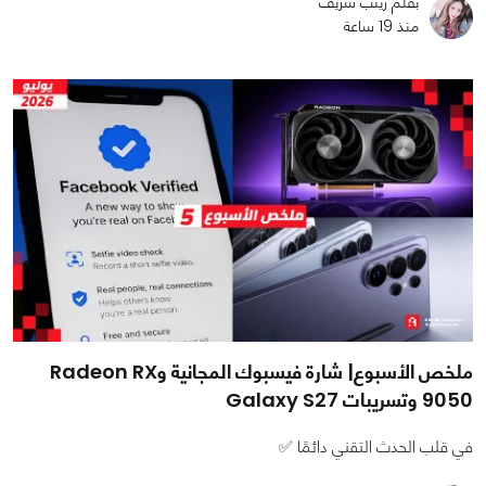
بقلم زينب شريف
منذ 19 ساعة
ملخص الأسبوع| شارة فيسبوك المجانية وRadeon RX
9050 وتسريبات Galaxy S27
في قلب الحدث التقني دائمًا ✅