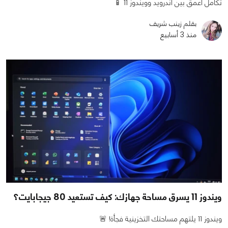
تكامل أعمق بين أندرويد وويندوز 11 📱
بقلم زينب شريف
منذ 3 أسابيع
ويندوز 11 يسرق مساحة جهازك: كيف تستعيد 80 جيجابايت؟
ويندوز 11 يلتهم مساحتك التخزينية فجأة! 🚨