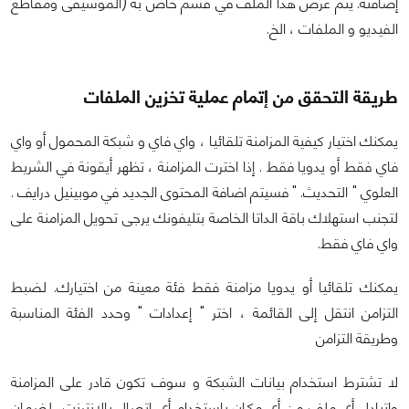
إضافته. يتم عرض هذا الملف في قسم خاص به (الموسيقى ومقاطع
الفيديو و الملفات ، الخ.
طريقة التحقق من إتمام عملية تخزين الملفات
يمكنك اختيار كيفية المزامنة تلقائيا ، واي فاي و شبكة المحمول أو واي
فاي فقط أو يدويا فقط . إذا اخترت المزامنة ، تظهر أيقونة في الشريط
العلوي " التحديث. " فسيتم اضافة المحتوى الجديد في موبينيل درايف .
لتجنب استهلاك باقة الداتا الخاصة بتليفونك يرجى تحويل المزامنة على
واي فاي فقط.
يمكنك تلقائيا أو يدويا مزامنة فقط فئة معينة من اختيارك. لضبط
التزامن انتقل إلى القائمة ، اختر " إعدادات " وحدد الفئة المناسبة
وطريقة التزامن
لا تشترط استخدام بيانات الشبكة و سوف تكون قادر على المزامنة
واتبادل أي ملف من أي مكان باستخدام أي اتصال بالإنترنت، لضمان