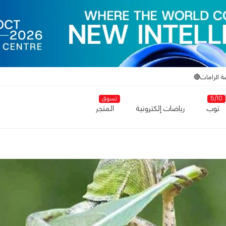
ة الرامات🔴
5/10
تسوق
توب
رياضات إلكترونية
المتجر