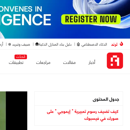
ترند
الذكاء الاصطناعي 🤖
دليل بناء المنازل الذكية🛖
صيف وتبريد ❄️
أزم
مُحدّث
أخبار
مقالات
مراجعات
تطبيقات
جدول المحتوى
كيف تضيف رسوم تعبيرية " إيموجي " على
صورك في فيسبوك