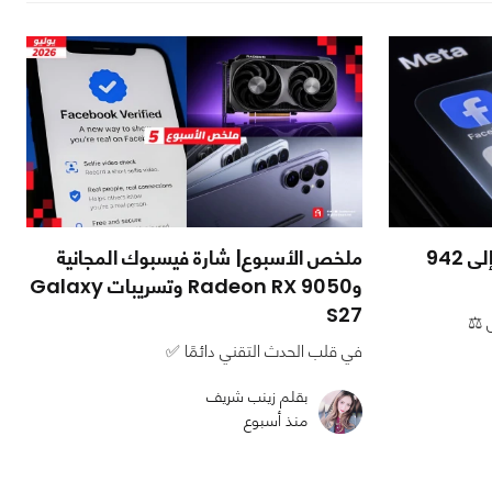
محكمة أمريكية ترفع غرامة ميتا إلى 942
ملخص الأسبوع| شارة فيسبوك المجانية
وRadeon RX 9050 وتسريبات Galaxy
S27
 ⚖️
في قلب الحدث التقني دائمًا ✅
بقلم زينب شريف
منذ أسبوع