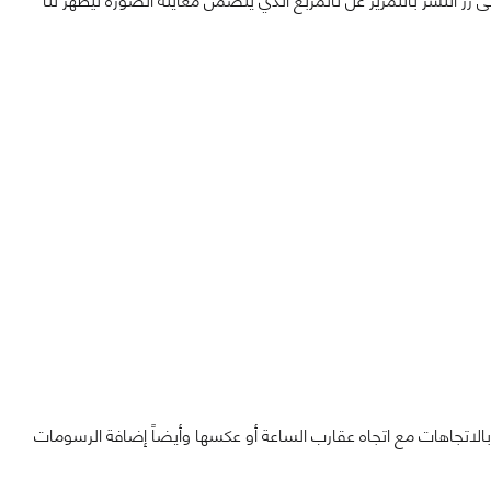
 النشر بالتمرير عل ىالمربع الذي يتضمن معاينة الصورة ليظهر لنا
ة بالاتجاهات مع اتجاه عقارب الساعة أو عكسها وأيضاً إضافة الرسومات