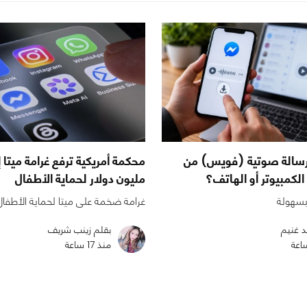
رسالة صوتية (فويس) من
الكمبيوتر أو الهاتف؟
مليون دولار لحماية الأطفال
بسهولة
غرامة ضخمة على ميتا لحماية الأطفال
د غنيم
بقلم زينب شريف
منذ 17 ساعة