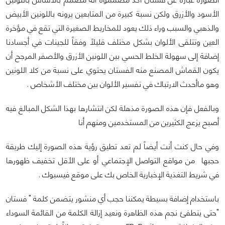
الأسود والأزرق ولكن نسبة كبيرة من المتابعين يرونه باللونين الأبيض
والذهبي والسبب وراء ذلك يعود للمخاريط الصغيرة التي تقع في مؤخرة
العين وتتلقى الألوان بشكل مختلف قليلاً وفقاً للجينات في أجسادنا
إضافة إلى سهولة الخلط الحسي بين اللونين الأزرق والأصفر المرجح أن
يكون القماش المصنع منه الفستان يحتوي على نسبة من كلا اللونين
وهو ماأحدث الارتباك في تفسير الألوان بين مختلف الأشخاص .
وبالفعل فإن هذه الصورة مذهلة لكن انتشارها بهذا الشكل المبالغ فيه
أصبح يزعج الكثيرين من المستخدمين ومنهم أنا
وفي حال كنت أنت أيضاً لم تعد تطيق رؤية هذه الصورة إليك طريقة
حجبها من مواقع التواصل الإجتماعي أو على الأقل تخفيف ظهورها
في شريط التغذية الإخبارية الخاص بك على موقع فيسبوك .
باستخدام إضافة بسيطة يمكننا حجب أي منشور يتضمن كلمة " فستان
"حتى ينطفئ نجم هذه الظاهرة ونعيد إزالة الكلمة من القائمة السوداء