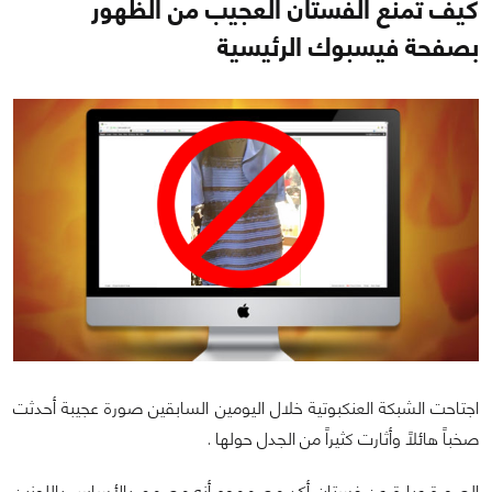
كيف تمنع الفستان العجيب من الظهور
بصفحة فيسبوك الرئيسية
اجتاحت الشبكة العنكبوتية خلال اليومين السابقين صورة عجيبة أحدثت
صخباً هائلاً وأثارت كثيراً من الجدل حولها .
الصورة عبارة عن فستان أكد مصمموه أنه مصمم بالأساس باللونين