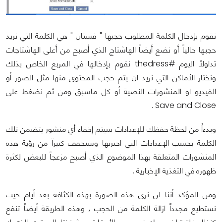
نقوم بإدخال الكلمة المطلوب حجبها " فستان " هي الكلمة التي نريد
حجبها حالياً أو نضع أيضاً الهاشتاج الذي أصبح من أعلى الهاشتاجات
تداولاً اليوم #thedress نقوم بإدخالها في المربع الخاص بذلك
ونختار الأماكن التي نريد ان يتم حجب المحتوى منها مثل الصور أو
الفيديو او المنشورات النصية أو كل ماسبق ومن ثم نضغط على
Save and Close .
وبدءاُ من لحظة حفظك للإعدادات سيتم إخفاء أي منشور يتضمن تلك
الكلمة بحسب الإعدادات التي اخترتها وستخفف كثيراً من رؤية هذه
المنشورات المتعلقة بهذا الموضوع الذي أصبح مزعجاً للبعض لكثرة
ظهوره في التغذية الإخبارية .
ومن المؤكد أننا لن نرى هذه الصورة بهذه الكثافة بعد أيام حيث
نستطيع مجدداً ازالة الكلمة من الحجب , وهذه الطريقة أيضاً تنفع