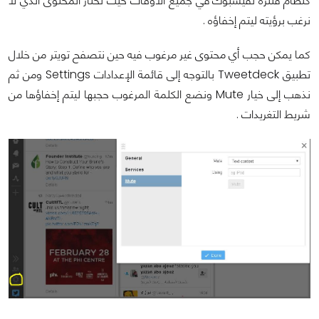
كنظام فلترة لفيسبوك في جميع الأوقات حيث نختار المحتوى الذي لا
نرغب برؤيته ليتم إخفاؤه .
كما يمكن حجب أي محتوى غير مرغوب فيه حين نتصفح تويتر من خلال
تطبيق Tweetdeck بالتوجه إلى قائمة الإعدادات Settings ومن ثم
نذهب إلى خيار Mute ونضع الكلمة المرغوب حجبها ليتم إخفاؤها من
شريط التغريدات .