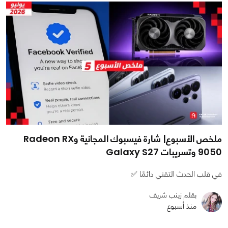
ملخص الأسبوع| شارة فيسبوك المجانية وRadeon RX
9050 وتسريبات Galaxy S27
في قلب الحدث التقني دائمًا ✅
بقلم زينب شريف
منذ أسبوع