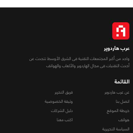
عرب هاردوير
واحد من أكبر المجتمعات التقنية فى الشرق الأوسط تتحدث عن
أحدث التقنيات فى مجال الهاردوير والألعاب والهواتف
القائمة
عن عرب هاردوير
فريق التحرير
اتصل بنا
وثيقة الخصوصية
خريطة الموقع
دليل الشركات
هواتف
اكتب معنا
السياسة التحريرية