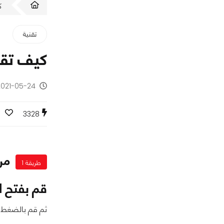
ك
تقنية
كيف تقلل 
2021-05-24 - منذ 5 سنو
0
3328
من
طريقة 1
قم بفتح ا
ثم قم بالضغط 