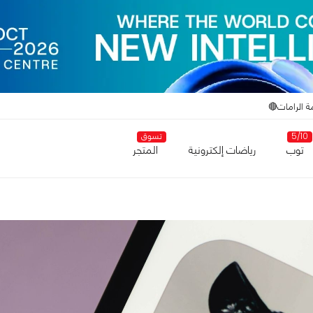
ة الرامات🔴
5/10
تسوق
توب
رياضات إلكترونية
المتجر