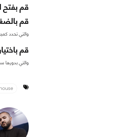
قم بفتح ا
قم بالضغط على 
والتي تحدد كمي
قم باختيار ry Infrequent
والتي بدورها س
house