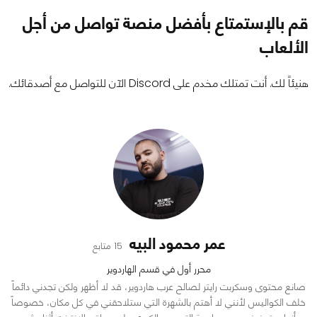
قم بالإستمتاع بأفضل منصة تواصل من أجل
الألعاب
هنيئاً لك. أنت تمتلك مخدم على Discord الآن للتواصل مع أصدقائك.
عمر محمود البيه
15 متابع
محرر أول في قسم الهاردوير
صانع محتوى وسكربت رايتر لصالح عرب هاردوير، قد لا أظهر ولكن تجدني دائماً
خلف الكواليس لأنني لا أهتم بالشهرة التي ستلاحقني في كل مكان، خصوصاً