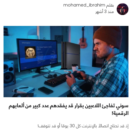
بقلم mohamed_ibrahim
منذ 3 أشهر
سوني تفاجئ اللاعبين بقرار قد يفقدهم عدد كبير من ألعابهم
الرقمية!
إذ قد تحتاج اتصالًا بالإنترنت كل 30 يومًا أو قد تتوقف!