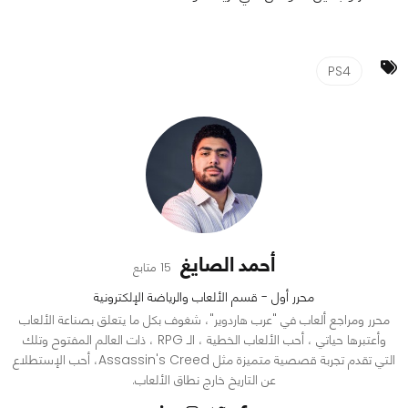
PS4
أحمد الصايغ
15 متابع
محرر أول - قسم الألعاب والرياضة الإلكترونية
محرر ومراجع ألعاب في "عرب هاردوير"، شغوف بكل ما يتعلق بصناعة الألعاب
وأعتبرها حياتي ، أحب الألعاب الخطية ، الـ RPG ، ذات العالم المفتوح وتلك
التي تقدم تجربة قصصية متميزة مثل Assassin's Creed، أحب الإستطلاع
عن التاريخ خارج نطاق الألعاب.