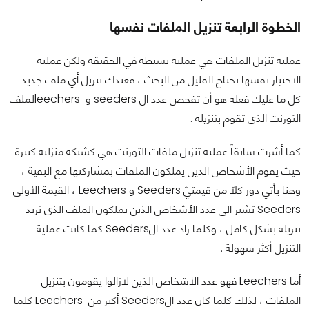
الخطوة الرابعة تنزيل الملفات نفسها
عملية تنزيل الملفات هي عملية بسيطة في الحقيقة ولكن عملية
الاختيار نفسها تحتاج القليل من البحث ، فعندك تنزيل أي ملف جديد
كل ما عليك فعله هو أن تفحص عدد ال seeders و leechersلملف
التورنت الذي تقوم بتنزيله .
كما أشرت سابقاً عملية تنزيل ملفات التورنت هي كشبكة منزلية كبيرة
حيث يقوم الأشخاص الذين يملكون الملفات بمشاركتها مع البقية ،
وهنا يأتي دور كلاً من قيمتيّ Seeders و Leechers ، القيمة الأولى
Seeders تشير الى عدد الأشخاص الذين يملكون الملف الذي تريد
تنزيله بشكل كامل ، وكلما زاد عدد الSeeders كما كانت عملية
التنزيل أكثر سهولة .
أما Leechers فهو عدد الأشخاص الذين لازالوا يقومون بتنزيل
الملفات ، لذلك كلما كان عدد الSeeders أكبر من Leechers كلما