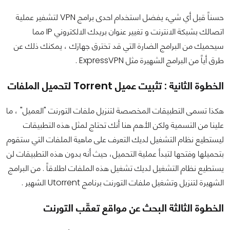
حسناً قبل أي شيء يفضل استخدام احدى برامج VPN لتشفير عملية
اتصالك بشبكة الانترنت و تغيير عنوان بريدك الالكتروني IP مما
سيحميك من البرامج الضارة التي قد تخترق جهازك ، يمكنك ذلك عن
طرق أياً من البرامج الشهيرة مثل ExpressVPN .
الخطوة الثانية : تثبيت عميل Torrent لتحميل الملفات
هكذا تسمى التطبيقات المخصصة لتنزيل ملفات التورنت "العميل" ، ما
علينا من التسمية ولكن الأهم هنا أنك تحتاج لمثل هذه التطبيقات
ليستطيع نظام التشغيل لديك التعرف على ماهية الملفات التي ستقوم
بتحميلها وفتحها لتبدأ عملية التحميل، حيث أنه بدون هذه التطبيقات لن
يستطيع نظام التشغيل لديك تشغيل هذه الملفات اطلاقاً . من البرامج
الشهيرة لتنزيل وتشغيل ملفات التورنت برنامج Utorrent الشهير .
الخطوة الثالثة البحث عن مواقع تعقّب التورنت