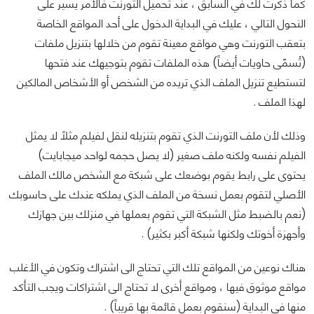
كما ذكرت لك في السابق ، عند تحميل التورنت فالأمر يسير على
النحول التالي ، عليك في البداية الدخول على أحد المواقع الخاصة
بتعقب التورنت وهي مواقع معينة تقوم من خلالها بتنزيل ملفات
(تُسمّى حاويات أيضاً) هذه الملفات تقوم بتوجيهك عند فتحها
لتستطيع تنزيل الملف الذي تريده من الشخص أو الأشخاص المالكين
لهذا الملف .
وذلك لأن ملف التورنت الذي تقوم بتنزيله لنقل لفيلم مثلاً لا يمثل
الفيلم نفسه ولكنه ملف صغير (لا يصل حجمه لواحد ميجابايت)
يحتوى على رابط يقوم بوضعك على شبكة مع الشخص مالك الملف
الأصلي لتقوم بعمل نسخة من الملف الذي يملكه عندك على حاسوبك
(نعم بالضبط مثل الشبكة التي تقوم بعملها في منزلك بين جهازك
وأجهزة أخوتك ولكنها شبكة أكبر بكثير) .
هناك نوعين من المواقع تلك التي تحتاج الى اشتراك وتكون في الأغلب
مواقع موثوق فيها ، ومواقع أخرى لا تحتاج الى اشتراكات ويجب التأكد
منها في البداية (سنقوم بعمل قائمة بها قريباً) .