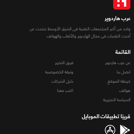
عرب هاردوير
واحد من أكبر المجتمعات التقنية فى الشرق الأوسط تتحدث عن
أحدث التقنيات فى مجال الهاردوير والألعاب والهواتف
القائمة
عن عرب هاردوير
فريق التحرير
اتصل بنا
وثيقة الخصوصية
خريطة الموقع
دليل الشركات
هواتف
اكتب معنا
السياسة التحريرية
قريبًا تطبيقات الموبايل