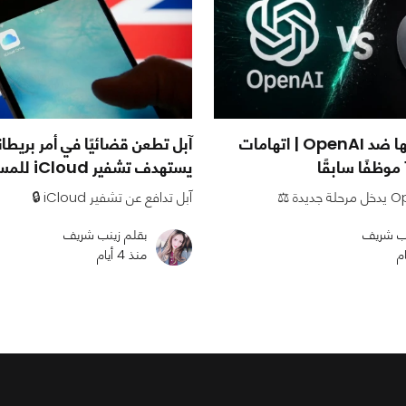
آبل تصعد حربها ضد OpenAI | اتهامات
آبل تطعن قضائيًا في أمر بريط
يستهدف تشفير iCloud للمستخدمين
آبل تدافع عن تشفير iCloud 🔒
نب شريف
بقلم زينب شريف
منذ 4 أيام