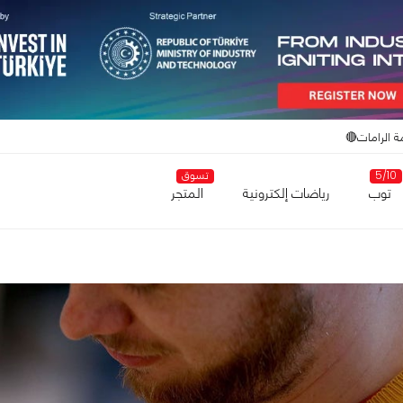
ة الرامات🔴
5/10
تسوق
توب
رياضات إلكترونية
المتجر