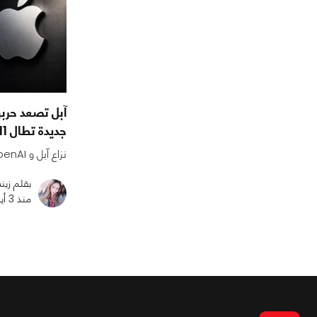
جديدة تطال 11 موظفًا سابقًا
نزاع آبل و OpenAI يدخل مرحلة جديدة ⚖️
بقلم زي
منذ 3 أيام