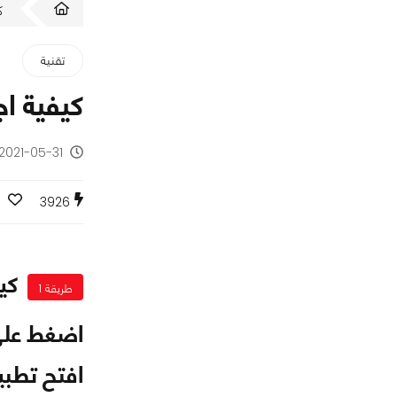
ك
تقنية
كيفية اج
2021-05-31 - منذ 5 سنوات
3926
كيفي
طريقة 1
اضغط على 
افتح تطبي