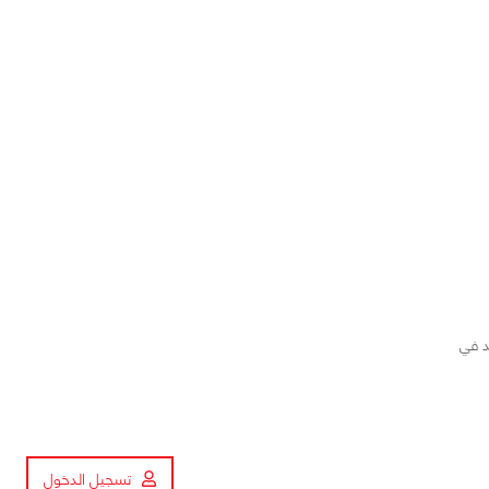
د في
تسجيل الدخول