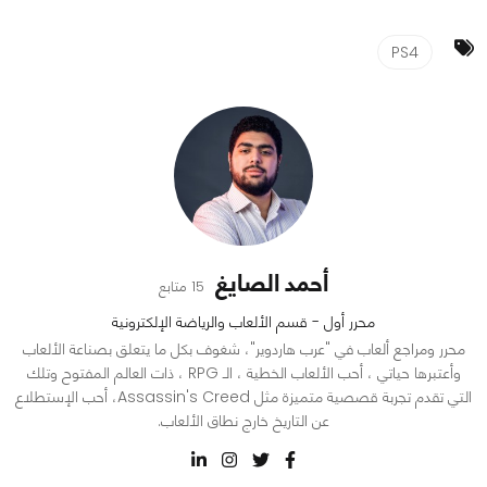
PS4
أحمد الصايغ
15 متابع
محرر أول - قسم الألعاب والرياضة الإلكترونية
محرر ومراجع ألعاب في "عرب هاردوير"، شغوف بكل ما يتعلق بصناعة الألعاب
وأعتبرها حياتي ، أحب الألعاب الخطية ، الـ RPG ، ذات العالم المفتوح وتلك
التي تقدم تجربة قصصية متميزة مثل Assassin's Creed، أحب الإستطلاع
عن التاريخ خارج نطاق الألعاب.