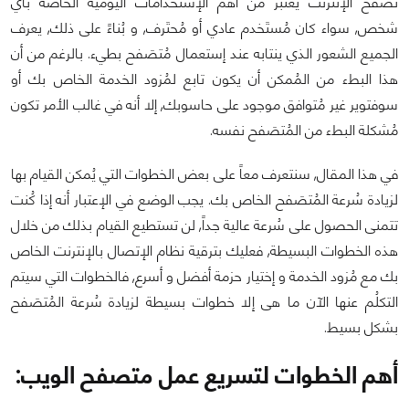
تصفُح الإنترنت يُعتَبر من أهم الإستخدامات اليومية الخاصة بأي
شخص, سواء كان مُستَخدم عادي أو مُحتَرف, و بُناءً على ذلك, يعرف
الجميع الشعور الذي ينتابه عند إستعمال مُتصَفح بطيء. بالرغم من أن
هذا البطء من المُمكن أن يكون تابع لمُزود الخدمة الخاص بك أو
سوفتوير غير مُتوافق موجود على حاسوبك, إلا أنه في غالب الأمر تكون
مُشكلة البطء من المُتصَفح نفسه.
في هذا المقال, سنتعرف معاً على بعض الخطوات التي يُمكن القيام بها
لزيادة سُرعة المُتصَفح الخاص بك. يجب الوضع في الإعتبار أنه إذا كُنت
تتمنى الحصول على سُرعة عالية جداً, لن تستطيع القيام بذلك من خلال
هذه الخطوات البسيطة, فعليك بترقية نظام الإتصال بالإنترنت الخاص
بك مع مُزود الخدمة و إختيار حزمة أفضل و أسرع, فالخطوات التي سيتم
التكلُم عنها الآن ما هى إلا خطوات بسيطة لزيادة سُرعة المُتصَفح
بشكل بسيط.
أهم الخطوات لتسريع عمل متصفح الويب: