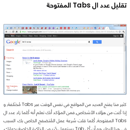
تقليل عدد ال Tabs المفتوحة
كثير منا يفتح العديد من المواقع في نفس الوقت عبر Tabs مُختَلفة, و
إذا كُنت من هؤلاء الأشخاص, فمن المؤكد أنك تعلم أنه كُلما زاد عدد ال
Tabs المفتوحة, كُلما قلت سُرعة عمل المُتصَفح الخاص بك. السبب
في هذا البطء هو أن كُل Tab يستعمل جُزء من الذاكرة الخاصة بجهازك,