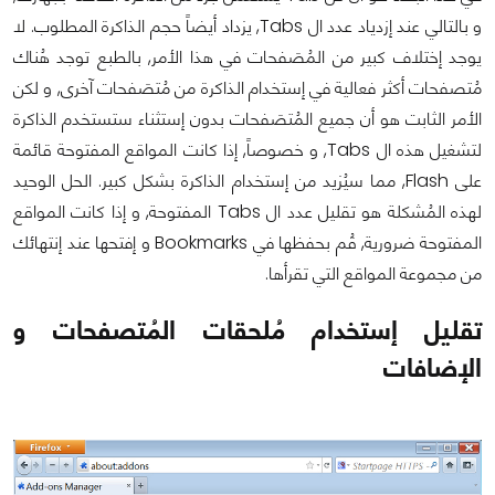
و بالتالي عند إزدياد عدد ال Tabs, يزداد أيضاً حجم الذاكرة المطلوب. لا
يوجد إختلاف كبير من المُصَفحات في هذا الأمر, بالطبع توجد هُناك
مُتصفحات أكثر فعالية في إستخدام الذاكرة من مُتصَفحات آخرى, و لكن
الأمر الثابت هو أن جميع المُتصَفحات بدون إستثناء ستستخدم الذاكرة
لتشغيل هذه ال Tabs, و خصوصاً, إذا كانت المواقع المفتوحة قائمة
على Flash, مما سيُزيد من إستخدام الذاكرة بشكل كبير. الحل الوحيد
لهذه المُشكلة هو تقليل عدد ال Tabs المفتوحة, و إذا كانت المواقع
المفتوحة ضرورية, قُم بحفظها في Bookmarks و إفتحها عند إنتهائك
من مجموعة المواقع التي تقرأها.
تقليل إستخدام مُلحقات المُتصفحات و
الإضافات