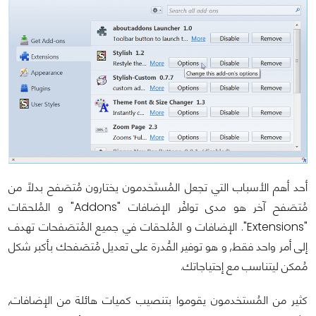
أحد أهم الأسباب التي تجعل المُستَخدمون يختارون مُتصَفح بدلاً من
مُتصَفح آخر هو مدى توافُر الإضافات "Addons" و المُلحقات
"Extensions". الإضافات و المُلحقات في جميع المُتصَفحات تهدف
إلى أمر واحد فقط, و هو توفير القُدرة على تعديل مُتصَفحك بأكبر شكل
مُمكن ليتناسب مع إحتياجاتك.
كثير من المُستخدمون يقوموا بتنصيب كميات هائلة من الإضافات,