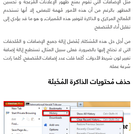
مثل الإضافات التي تقوم بمنع ظهور الإعلانات المُزعجة و تحسين
المظهر. بالرغم من أن هذه الأمور مُهمة للبعض, إلا أنها تستخدم
المُعالج المركزي و الذاكرة لتوفير هذه المُميزات, و هو ما قد يؤدي إلى
تقليل أداء المُتصَفح.
من أجل حل هذه المُشكلة, يُفَضل إزالة جميع الإضافات و المُلحقات
التي لا تحتاج إليها بالضرورة. فعلى سبيل المثال, تستطيع إزالة إضافة
تغيير لون شريط الأدوات. كُلما قلت عدد إضافات المُتصَفح, كُلما زادت
سُرعة عمله.
حذف مُحتويات الذاكرة المُخَبئة