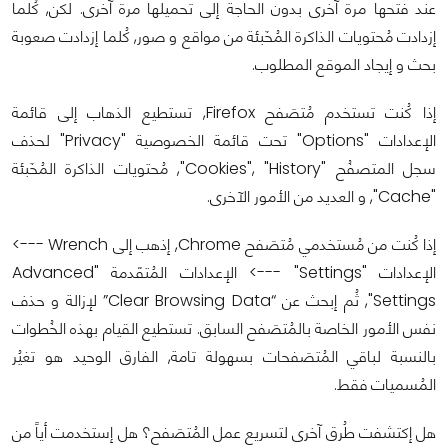
عند فتحها مرة آخرى بدون الحاجة إلى تحميلها مرة آخرى. لكن, كُلما
إزدادت مُحتويات الذاكرة المُخَبئة من مواقع و صور, كُلما إزدادت صعوبة
بحث و إيجاد الموقع المطلوب.
إذا كُنت تستخدم مُتصَفح Firefox, تستطيع الذهاب إلى قائمة
الإعدادات "Options" تحت قائمة الخصوصية "Privacy" لحذف
سجل المتصفُح "Cookies", "History", مُحتويات الذاكرة المُخَبئة
"Cache", و العديد من الأمور الآخرى.
إذا كُنت من مُستخدمي مُتصَفح Chrome, إذهب إلى Wrench --->
الإعدادات "Settings" ---> الإعدادات المُتقَدمة "Advanced
Settings", ثُم إبحث عن “Clear Browsing Data” لإزالة و حذف
نفس الأمور الخاصة بالمُتصَفح السابق. تستطيع القيام بهذه الخُطوات
بالنسبة لباقي المُتصَفحات بسهولة تامة, الفارق الوحيد هو تغيُر
المُسميات فقط.
هل إكتشفت طُرق آخرى لتسريع عمل المُتصَفح؟ هل إستخدمت أياً من