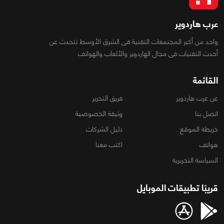
عرب هاردوير
واحد من أكبر المجتمعات التقنية فى الشرق الأوسط تتحدث عن
أحدث التقنيات فى مجال الهاردوير والألعاب والهواتف
القائمة
عن عرب هاردوير
فريق التحرير
اتصل بنا
وثيقة الخصوصية
خريطة الموقع
دليل الشركات
هواتف
اكتب معنا
السياسة التحريرية
قريبًا تطبيقات الموبايل