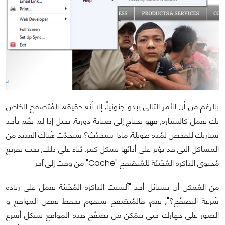
بالرغم من أن الأمر التالي يبدو جنونياً, إلا أنه حقيقة. المُتصَفح الخاص
بك يعمل كالسيارة, فهو يحتاج إلى صيانة دورية. تخيل إذا لم تقُم بأخذ
سيارتك للفحص لمُدة طويلة, ماذا سيحدُث؟ ستحدُث هُناك العديد من
المشاكل التي قد تؤثر على أدائها بشكل كبير. بُناءً على ذلك, يجب تفريغ
مُحتوى الذاكرة المُخَبئة للمُتصَفح "Cache" من وقت إلى آخر.
من المُمكن أن يتسائل أحد "أليست الذاكرة المُخَبئة تعمل على زيادة
سُرعة التصفُح؟", نعم, فالمُتصَفح سيقوم بحفظ بعض المواقع و
الصور على جهازك حتى تتمَكن من تصفُح هذه المواقع بشكل أسرع