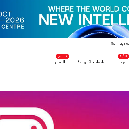
ة الرامات🔴
5/10
تسوق
توب
رياضات إلكترونية
المتجر