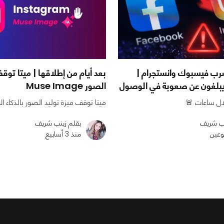
ب فيسبوك وانستجرام |
بعد أيام من إطلاقها | ميتا توق
بلغون عن صعوبة في الوصول
الصور Muse Image
لال ساعات 🚨
ميتا توقف ميزة توليد الصور بالذكاء 
نب شريف
بقلم زينب شريف
وعين
منذ 3 أسابيع