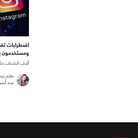
اضطرابات تضر
ومستخدمون ي
آلاف البلاغات خ
بقلم زي
منذ أسب