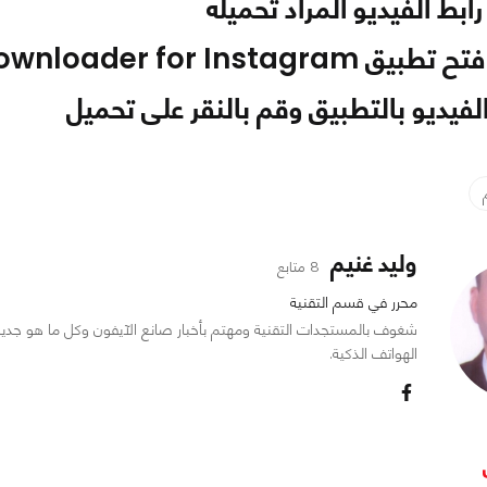
بط الفيديو المراد تحميله
Video Downloader for Instag
لفيديو بالتطبيق وقم بالنقر على تحميل
وليد غنيم
8 متابع
محرر في قسم التقنية
شغوف بالمستجدات التقنية ومهتم بأخبار صانع الآيفون وكل ما هو جدي
الهواتف الذكية.