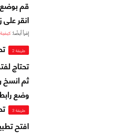
قم بوضع ر
انقر على زر DreDown لكي تبدأ عملية تنزيل الفيديو ع
إقرأ أيضًا:
كيفية ت
تح
طريقة 2
تحتاج لفت
ثم انسخ را
وضع رابط ا
تح
طريقة 3
افتح تطبي