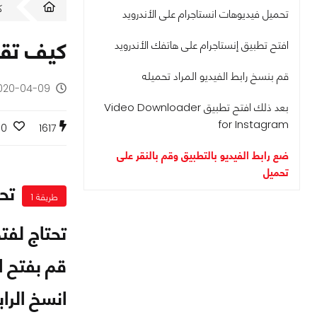
ك
تحميل فيديوهات انستاجرام على الأندرويد
كيف تقو
افتح تطبيق إنستاجرام على هاتفك الأندرويد
قم بنسخ رابط الفيديو المراد تحميله
2020-04-09 - منذ 6 سن
بعد ذلك افتح تطبيق Video Downloader
for Instagram
0
1617
ضع رابط الفيديو بالتطبيق وقم بالنقر على
تحميل
تح
طريقة 1
تحتاج لفت
قم بفتح ال
انسخ الرابط