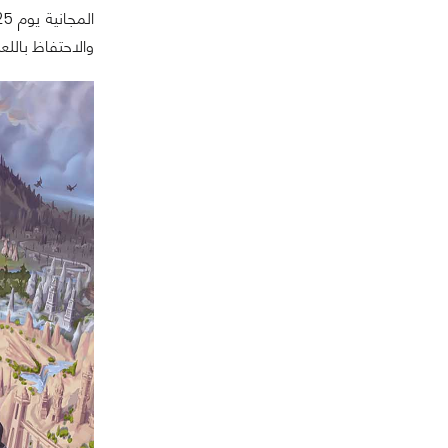
والاحتفاظ باللعب