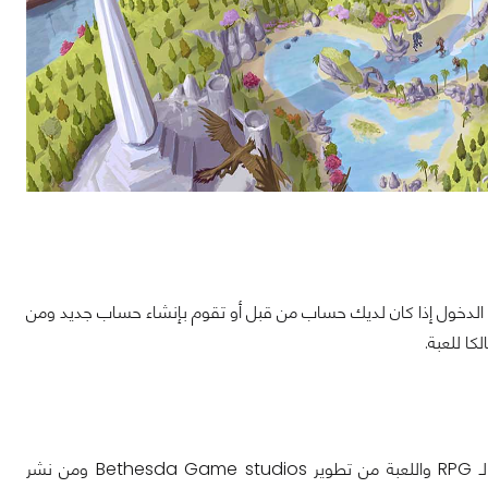
لدخول إذا كان لديك حساب من قبل أو تقوم بإنشاء حساب جديد ومن
جدير بالذكر أن لعبة The Elder Scrolls III Morrowind لعبة عالم مفتوح من نوعية الـ RPG واللعبة من تطوير Bethesda Game studios ومن نشر