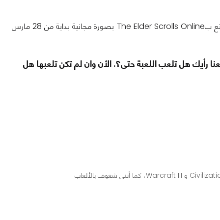
يمكنك أن تتابع الاحتفال بمناسبة مرور خمسة وعشرون عام على السلسلة من خلال التمتع بThe Elder Scrolls Online بصورة مجانية بداية من 28 مارس
ارك معنا رأيك هل تلعب اللعبة حتى؟. الأن وان لم تكن تلعبها هل
محرر ومراجع ألعاب في عرب هاردوير، أعشق الألعاب الاستراتيجية مثل Civilization و Warcraft III، كما أنني شغوف بالألعاب