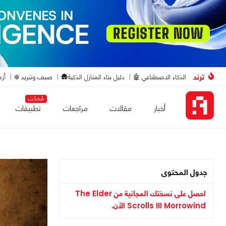
ترند
الذكاء الاصطناعي 🤖
دليل بناء المنازل الذكية🛖
صيف وتبريد ❄️
أزم
مُحدّث
أخبار
مقالات
مراجعات
تطبيقات
جدول المحتوى
احصل على نسختك المجانية من The Elder
Scrolls III Morrowind الأن.