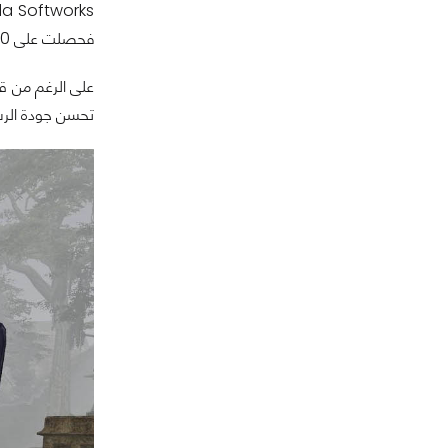
فحصلت على 9.5/10 من IGN و 90/100 من Pc Gamer و 5/5 من GamePro واستطاعت اللعبة الحصول على عديد من الجوائز أيضا.
تحسن جودة الرس