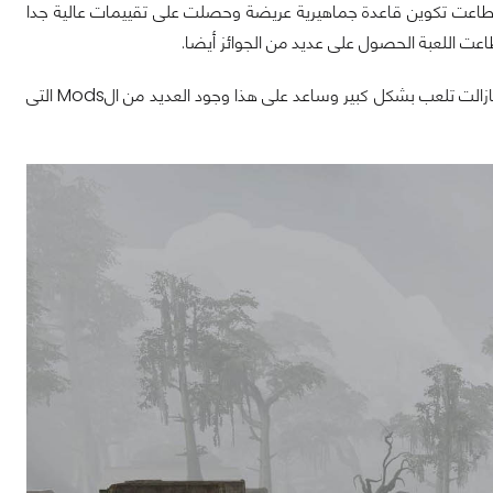
ول مرة وحققت نجاحا باهرا واستطاعت تكوين قاعدة جماهيرية عريضة وحصلت على تقييمات عالية جدا
على الرغم من قدم عمر اللعبة نسبيا إلا أن اللعبة حتى يومنا هذا تقدم تجربة لعب ممتعة ومازالت تلعب بشكل كبير وساعد على هذا وجود العديد من الMods التى