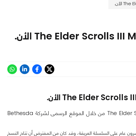
يمكنك الآن الحصول على نسختك المجانية من لعبة The Elder Scrolls III Morrowind من خلال الموقع الرسمى لشركة Bethesda
رون عام على السلسلة العريقة، وقد كان من المفترض أن تتاح النسخ