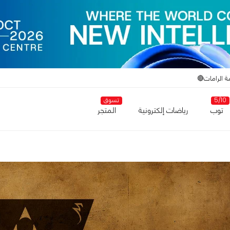
ة الرامات🔴
5/10
تسوق
توب
رياضات إلكترونية
المتجر