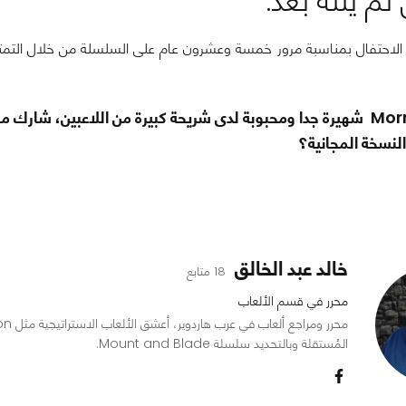
 لم ينته بعد:
لعبة Morrowind شهيرة جدا ومحبوبة لدى شريحة كبيرة من اللاعبين، ش
نسخة المجانية؟
خالد عبد الخالق
18 متابع
محرر في قسم الألعاب
المُستقلة وبالتحديد سلسلة Mount and Blade.