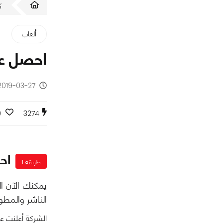
ك
ألعاب
احصل على نسختك ا
2019-03-27 - منذ 7 سنوا
0
3274
احصل 
طريقة 1
الناشر والمطور للسلسل
الشركة أعلنت ع