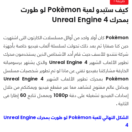
طريقة 1
كيف ستبدو لعبة Pokèmon لو طورت
بمحرك Unreal Engine 4
Pokèmon
كان أولا واحد من أوائل مسلسلات الكارتون التى اشتهرت
حين كنا صغارا ثم بعد ذلك تحولت لسلسلة ألعاب فيديو خاصة بأجهزة
شركة ننتندو للأسف حيث قام أحد الأشخاص الذين يستخدمون محرك
تطوير الألعاب الشهير
Unreal Engine 4
والذي يشتهر برسومياته
الخارقة مشاركتنا بفيديو تقني عن ماذا لو تم تطوير شخصيات مسلسل
Pokèmon
بمحرك تطوير الألعاب الشهير
Unreal Engine 4
وبداخل عالم مفتوح لنشاهد معا عبر مقطع فيديو ويمكنكم من خلال
إعدادات الفيديو تشغيله على دقة
1080p
وبمعدل تتابع
60
إطارا فى
الثانية
.
الشكل النهائي للعبة Pokèmon لو طورت بمحرك Unreal Engine
4