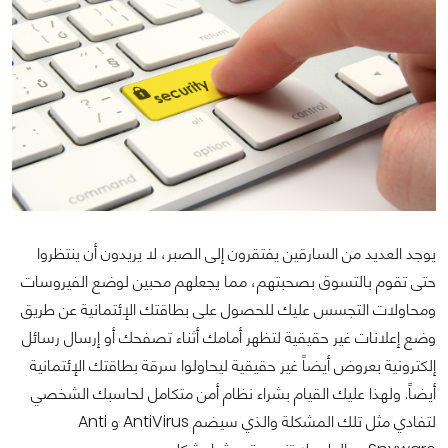
يوجد العديد من السارقين يفتقرون إلى الصبر، لا يريدون أن ينتظروا
حتى تقوم بالتسوق بصحبتهم، مما يجعلهم محبين لوضع الفيروسات
ومحاولات التجسس عليك للحصول على بطاقتك الإئتمانية عن طريق
وضع إعلانات غير حقيقية لتظهر أمامك أثناء تصفحك أو إرسال رسائل
إلكترونية بعروض أيضاً غير حقيقية ليحاولوا سرقة بطاقتك الإئتمانية
أيضاً. ولهذا عليك القيام بشراء نظام أمن متكامل لحاسبك الشخصي
لتفادي مثل تلك المشكلة والذي سيضم AntiVirus و Anti