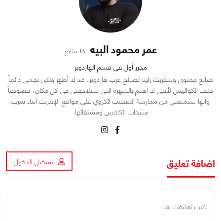
عمر محمود البيه
15 متابع
محرر أول في قسم الهاردوير
صانع محتوى وسكربت رايتر لصالح عرب هاردوير، قد لا أظهر ولكن تجدني دائماً
خلف الكواليس لأنني لا أهتم بالشهرة التي ستلاحقني في كل مكان، خصوصاً
وأنها ستمنعني من ممارسة التعصب الكروي على مواقع الإنترنت أثناء شرب
منتجات الكافيين ومشتقاتها.
اضافة تعليق
تسجيل الدخول