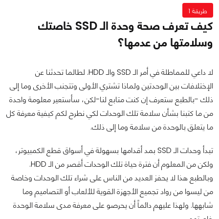
طريقة 1
كيف تعرف صحة وحدة الـ SSD خاصتك
وسلامتها من عدمها؟
لا داعي للمماطلة في أمر الـ SSD والـ HDD. لطالما تحدثنا عن
الإختلافات بين الوحدتين ولماذا تشتري الأولى وتتجنب الأخرى وما إلى
ذلك -بالطبع ستعرف إن كنت متابع لنا-لكن، سأستعير معلومة واحدة
من ما كتبنا بشأن سلامة تلك الوحدات لكي نطرح لكم كيفية معرفة كل
ما يتعلق بالوحدة من سلامة وما إلى ذلك.
تبدأ وحدات الـ SSD بمد أقدامها بسهولة في أسواق قطع الكمبيوتر،
ولكن من المعلوم أن فترة حياة تلك الوحدات أقصر من الـ HDD.
وبالطبع هذا لا يحفز العديد من الناس على شراء تلك الوحدات وخاصة
من ليسوا من رواد تجميع الأجهزة القوية للألعاب أو التصاميم وما
شابهها. ولهذا عليهم دائماً أن يحرصو على معرفة مدى سلامة الوحدة
خاصتهم.