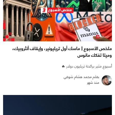
ملخص الأسبوع | ماسك أول تريليونير، وإيقاف أنثروبيك،
وميتا تفكك مانوس
أسبوع مثير برائحة تريليون دولار 🔥
بقلم محمد هشام شوقي
منذ شهر