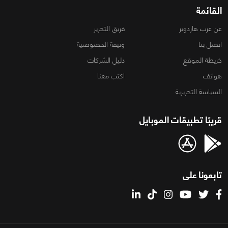
القائمة
عن عرب هاردوير
فريق التحرير
اتصل بنا
وثيقة الخصوصية
خريطة الموقع
دليل الشركات
هواتف
اكتب معنا
السياسة التحريرية
قريبًا تطبيقات الموبايل
تابعونا على