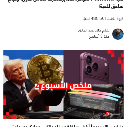
ساحق للعبة!
ذروة بلغت 485,501 لاعبًا
بقلم خالد عبد الخالق
منذ 3 أسابيع
ملخص الأسبوع| أخبار ساخنة عن الهواتف، ومايكروسوفت