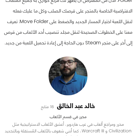
Folder.
الآن من المفترض أن يظهر لك مربع حواري به جميع الملفات
الافتراضية الخاصة بالمتجر على قرصك الصلب وكل ما عليك فعله
لنقل اللعبة اختيار المسار الجديد والضغط على Move Folder.
تعرف
معنا على الخطوات الصحيحة لنقل مجلد تنصيب أحد الألعاب من قرص
إلى أخر على متجر Steam دون الحاجة إلى إعادة تحميل اللعبة من جديد.
خالد عبد الخالق
18 متابع
محرر في قسم الألعاب
محرر ومراجع ألعاب في عرب هاردوير، أعشق الألعاب الاستراتيجية مثل
Civilization و Warcraft III، كما أنني شغوف بالألعاب المُستقلة وبالتحديد