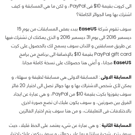
الى كروت بقيمة 10$ فى PayPal، و لكن ما هي المسابقة و كيف
اشترك بها وما الجوائز الكاملة؟
سوف تقوم شركة
EaseUS
ببدء بعض المسابقات من يوم 15
ديسمبر 2016 الى يوم 31 ديسمبر 2016 و الذى يمكنك ان تشترك فيها
عن طريق مسابقتين و اللذان سوف يسمح لك بالحصول على كرت
PayPal gift card بقيمة 10$ بالإضافة الى برنامج من برامج
EaseUS
مجانا، و أعني هنا حصولك على نسخة كاملة مجانا.
المسابقة الاولى
: المسابقة الاولى هي مسابقة لطيفة و سهلة، و
يمكن لأي شخص الاشتراك بها و بها جوائز تصل الى اختيار 20 فائز
سوف يفوزوا بكرت بقيمة 10$ من PayPal، و هي عبارة عن ايجاد
الفرق بين صورتين، و سوف يكون عليك ان تضع صورة اخرى
بالاختلافات فى التعليقات، و من هنا سوف يتم اختيار الفائزين.
المسابقة الثانية
: و هي عبارة عن شيء يعتمد على الحظ قليلا، حيث
سوف ترى شجرة سانتا و بها علب جوائز، و سوف يكون عليك اختيار