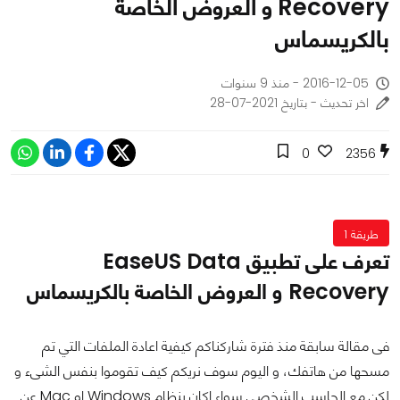
Recovery و العروض الخاصة
بالكريسماس
2016-12-05 - منذ 9 سنوات
اخر تحديث - بتاريخ 2021-07-28
0
2356
طريقة 1
تعرف على تطبيق EaseUS Data
Recovery و العروض الخاصة بالكريسماس
فى مقالة سابقة منذ فترة شاركناكم كيفية اعادة الملفات التي تم
مسحها من هاتفك
، و اليوم سوف نريكم كيف تقوموا بنفس الشىء و
لكن مع الحاسب الشخصي سواء اكان بنظام Windows او Mac عن