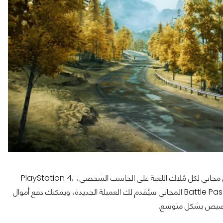
الموسم الأول من Battlefield 2042 يتوفر يوم 9 يونيو 2022 بشكل مجاني لكل مُلاك اللعبة على الحاسب الشخصي، PlayStation 4،
PlayStation 5، Xbox One و Xbox Series X|S. كما ذكرت، فالـ Battle Pass المجاني سيُقدم لك العميلة الجديدة، ويمكنك دفع أموال