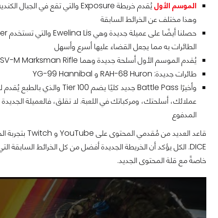
الموسم الأول
يُقدم خريطة Exposure والتي تقع ف
وهذا مختلف عن الخرائط السابقة
الطائرات به مما يجعل القضاء عليها أسرع وأسهل
يُقدم الموسم الأول أسلحة جديدة وهما Ghostmaker R10 Crossbow BSV-M Marksman Rifle
طائرات جديدة: RAH-68 Huron و YG-99 Hannibal
وأخيرًا Battle Pass جديد كليًا
المدفوع
DICE. الكل يؤكد أن الخريطة الجديدة أفضل من كل الخرائط السابقة ا
خاصةً مع قلة المحتوى الجديد.