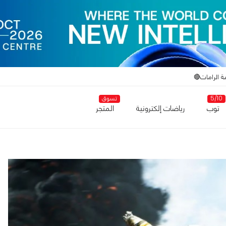
ة الرامات🔴
5/10
تسوق
توب
رياضات إلكترونية
المتجر