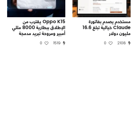
مستخدم يصدم بفاتورة
Oppo K15 يقترب من
Claude خيالية تبلغ 16.6
الإطلاق ببطارية 8000 مللي
مليون دولار
أمبير ومروحة تبريد مدمجة
0
1519
0
2108