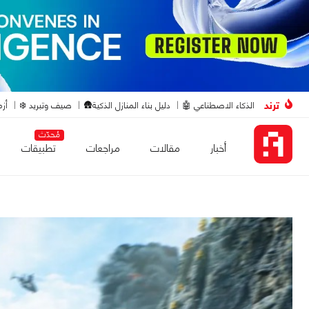
ترند
الذكاء الاصطناعي 🤖
دليل بناء المنازل الذكية🛖
صيف وتبريد ❄️
أزم
مُحدّث
أخبار
مقالات
مراجعات
تطبيقات