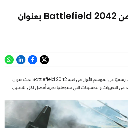
تعرف على تفاصيل الموسم الأول من Battlefield 2042 بعنوان
بعد أكثر من ستة أشهر من الإطلاق الرسمي، استوديو EA DICE يكشف رسميًا عن الموسم الأول من لعبة Battlefield 2042 تحت عنوان