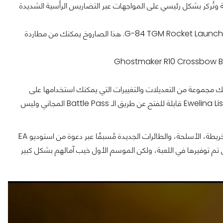
ي الجبال الكندية وتُركز بشكل رئيسي على المواجهات عبر التضاريس الرأسية الشديدة
حصلنا أيضًا على عميلة جديدة وهي Ewelina Lis والتي تستخدم G-84 TGM Rocket Launcher. هذا الصاروخ يمكنك من مطاردة
 يضم 100 Tier والذي بالطبع يُقدم لك مجموعة من التعديلات والتغييرات التي يمكنك استخدامها على
عملائك، أسلحتك، ومركباتك في اللعبة. لا تقلق، فالعميلة الجديدة Ewelina Lis قابلة للفتح عن طريق الـ Battle Pass المجاني وليس
قاعد العديد من مُقدمي المحتوى على YouTube و Twitch بتجربة الخريطة، الأسلحة، والطائرات الجديدة مُسبقًا عبر دعوة من استوديو EA
لتي تم توفيرها في اللعبة، ولكن الموسم الأول خيب آمالهم بشكل كبير