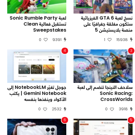
نسخ لعبة GTA 6 الفيزيائية
لعبة Sonic Rumble Party
ستكون مغلقة جغرافيًا على
تستقبل فعالية Clean
منصة بلايستيشن 5
Sweepstakes
0
9391
1
15938
4
3
سلاحف النينجا تنضم إلى لعبة
جوجل تغيّر NotebookLM إلى
Sonic Racing:
Gemini Notebook | يكتب
CrossWorlds
الأكواد وينفذها بنفسه
0
2532
0
3918
6
5