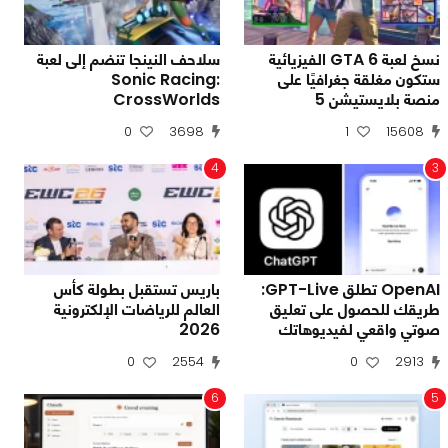
نسخ لعبة GTA 6 الفيزيائية
سلاحف النينجا تنضم إلى لعبة
ستكون مغلقة جغرافيًا على
Sonic Racing:
منصة بلايستيشن 5
CrossWorlds
0
3698
1
15608
4
3
OpenAI تطلق GPT-Live:
باريس تستقبل بطولة كأس
طريقك للحصول على تعليق
العالم للرياضات الإلكترونية
صوتي واقعي لفيديوهاتك
2026
0
2554
0
2913
6
5