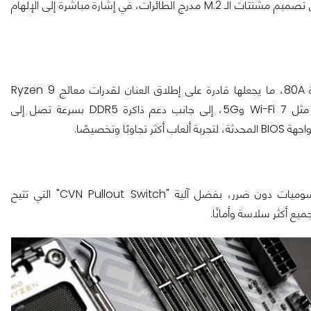
كبيرة، مع لمسات برتقالية مميزة تمنحها طابعًا عصريًا واحترافيًا. يُحاكي تصميم مشتتات الـ M.2 مدرج الطائرات، في إشارة مباشرة إلى الإلهام
تأتي اللوحة بتصميم طاقة 14+2+1 طور مع وحدات DrMOS بقدرة 80A، ما يجعلها قادرة على إطلاق العنان لقدرات معالج Ryzen 9
9950X3D بكفاءة واستقرار. وتدعم اللوحة أحدث تقنيات الاتصال مثل Wi-Fi 7 و5G، إلى جانب دعم ذاكرة DDR5 بسرعة تصل إلى
توفر اللوحة تصميمًا ذكيًا في الجزء الخلفي يُسهّل إزالة بطاقة الرسوميات دون ضرر، بفضل آلية "CVN Pullout Switch" التي تتيح
ع أكثر سلاسة وأمانًا.