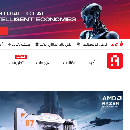
ترند
الذكاء الاصطناعي 🤖
دليل بناء المنازل الذكية🛖
صيف وتبريد ❄️
أزم
مُحدّث
أخبار
مقالات
مراجعات
تطبيقات