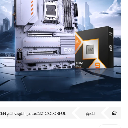
الأخبار
COLORFUL تكشف عن اللوحة الأم CVN X870 ARK FROZEN لمعالجات AMD Ryzen 90