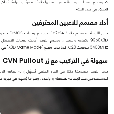
البحري في هذه الفئة.
أداء مصمم للاعبين المحترفين
6400MHz بتوقيت C28. كما توفر وضع "X3D Game Mode" في واجهة BIOS المحدثة، لتجربة ألعاب أكثر تجاوبًا وتخصيصًا.
سهولة في التركيب مع زر CVN Pullout
للمستخدمين فك البطاقة بضغطة زر واحدة، وهو ما يُسهم في تجربة تجمي