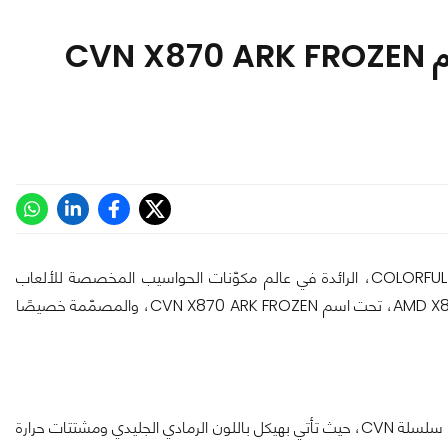
COLORFUL تكشف عن اللوحة الأم CVN X870 ARK FROZEN
أعلنت شركة COLORFUL Technology، الرائدة في عالم مكوّنات الحواسيب المخصصة للألعاب
والحلول الصوتية عالية الدقة، عن إطلاق أولى لوحاتها الأم بشريحة AMD X870، تحت اسم CVN X870 ARK FROZEN، والمصمّمة خصيصًا
تستمد اللوحة الجديدة تصميمها الجريء من الطابع العسكري الذي يُميز سلسلة CVN، حيث تأتي بهيكل باللون الرمادي الجليدي ومشتتات حرارة