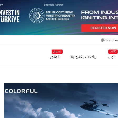
ة الرامات🔴
5/10
تسوق
توب
رياضات إلكترونية
المتجر