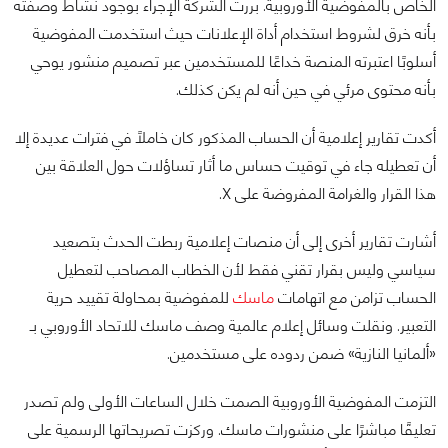
الخاص بالمفوضية الأوروبية. بررت الشركة الإجراء بوجود نشاط وصفته
بأنه خرق لشروط استخدام أداة الإعلانات حيث استخدمت المفوضية
أسلوبًا اعتبرته المنصة خداعًا للمستخدمين عبر تصميم منشور يوحي
بأنه محتوى مرئي في حين أنه لم يكن كذلك.
أكدت تقارير إعلامية أن الحساب المذكور كان خاملًا في فترات عديدة إلا
أن تعطيله جاء في توقيت حساس ما أثار تساؤلات حول العلاقة بين
هذا القرار والغرامة المفروضة على X.
أشارت تقارير أخرى إلى أن منصات إعلامية ربطت الحدث بتصعيد
سياسي وليس بقرار تقني فقط لأن الخطاب المصاحب لتعطيل
الحساب تزامن مع اتهامات
ماسك
للمفوضية بمحاولة تقييد حرية
التعبير. ونقلت وسائل إعلام عالمية وصف ماسك للاتحاد الأوروبي بـ
«ألمانيا النازية» ضمن ردوده على مستخدمين.
التزمت المفوضية الأوروبية الصمت خلال الساعات الأولى ولم تصدر
تعليقًا مباشرًا على منشورات ماسك. وركزت تصريحاتها الرسمية على