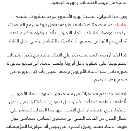
الناتجة من تزييف الحسابات والهوية الرقمية.
وفي هذا السياق، شهدت نهاية الأسبوع موجة منشورات نشطة
لماسك
عبر منصة X حيث انتقد طريقة تعامل بروكسل مع المنصات
الرقمية. ووصف ماسك الاتحاد الأوروبي بأنه بيروقراطية غير منتخبة
تتعامل مع القوانين بوصفها أداة لاحتكار التنظيم الرقمي داخل القارة.
كما اعتبر أن هذه السياسات تؤثر على الابتكار وتحد من قدرة الشركات
التكنولوجية على التطوير داخل أوروبا. ولفت الانتباه إلى فيديو سابق له
صوره داخل مقر الاتحاد الأوروبي واصفًا المبنى بأنه كيان بيروقراطي
ضخم يبطئ التقدم.
تابع ماسك دعم منشورات من مستخدمين شبهوا الاتحاد الأوروبي
بأنظمة سلطوية كما أعاد نشر رسائل تدعو إلى استفتاءات في الدول
الأعضاء حول الاستمرار داخل الاتحاد. ظهر هذا الخطاب كمؤشر على
انتقال الجدل من الجانب التقني إلى مستوى النقاش السياسي حول
طبيعة الاتحاد نفسه وحول الحدود التي ينبغي ألا تتجاوزها المؤسسات