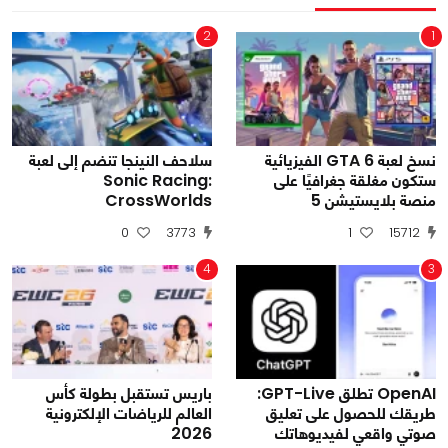
2
1
نسخ لعبة GTA 6 الفيزيائية
سلاحف النينجا تنضم إلى لعبة
ستكون مغلقة جغرافيًا على
Sonic Racing:
منصة بلايستيشن 5
CrossWorlds
0
3773
1
15712
4
3
OpenAI تطلق GPT-Live:
باريس تستقبل بطولة كأس
طريقك للحصول على تعليق
العالم للرياضات الإلكترونية
صوتي واقعي لفيديوهاتك
2026