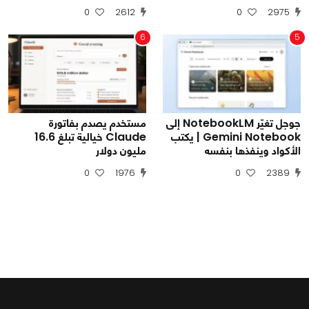
0
2612
0
2975
6
5
جوجل تغيّر NotebookLM إلى
مستخدم يصدم بفاتورة
Gemini Notebook | يكتب
Claude خيالية تبلغ 16.6
الأكواد وينفذها بنفسه
مليون دولار
0
1976
0
2389