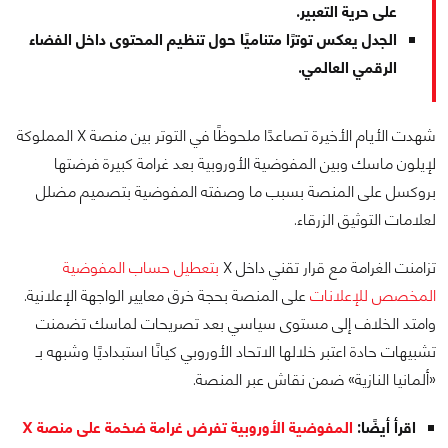
على حرية التعبير.
الجدل يعكس توترًا متناميًا حول تنظيم المحتوى داخل الفضاء
الرقمي العالمي.
شهدت الأيام الأخيرة تصاعدًا ملحوظًا في التوتر بين منصة X المملوكة
لإيلون ماسك وبين المفوضية الأوروبية بعد غرامة كبيرة فرضتها
بروكسل على المنصة بسبب ما وصفته المفوضية بتصميم مضلل
لعلامات التوثيق الزرقاء.
تزامنت الغرامة مع قرار تقني داخل X
بتعطيل حساب المفوضية
المخصص للإعلانات
على المنصة بحجة خرق معايير الواجهة الإعلانية.
وامتد الخلاف إلى مستوى سياسي بعد تصريحات لماسك تضمنت
تشبيهات حادة اعتبر خلالها الاتحاد الأوروبي كيانًا استبداديًا وشبهه بـ
«ألمانيا النازية» ضمن نقاش عبر المنصة.
اقرأ أيضًا:
المفوضية الأوروبية تفرض غرامة ضخمة على منصة X