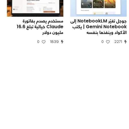
جوجل تغيّر NotebookLM إلى
مستخدم يصدم بفاتورة
Gemini Notebook | يكتب
Claude خيالية تبلغ 16.6
الأكواد وينفذها بنفسه
مليون دولار
0
1839
0
2271