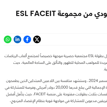
السعودي، أول بطولة ESL مجتمعية حصرية موجهة خصيصاً لمجتمع ألعاب الرياضات
 فريدة للمواهب المحلية للظهور والتألق على الساحة العالمية، حيث
السعودي في الفترة من 18 أكتوبر وحتى 7 ديسمبر 2024، وستشهد منافسة بين اللاعبين المبتدئين الذين يطمحون
لدخول عالم الاحتراف، وأفضل الفرق السعودية، للفوز بحصّة من الجائزة الإجمالية التي يبلغ قدرها 20,000 دولار أمريكي وفرصة للمشاركة في
واحدة من بطولات ESL العالمية التي سيتم الإعلان عنها قريبًا. تبدأ المنافسات بثلاث بطولات مفتوحة على منصة FACEIT، حيث يتأهل أفضل
فريقين مدعوين للمشاركة في مواجهة قوية بنظام الإقصاء المزدوج،