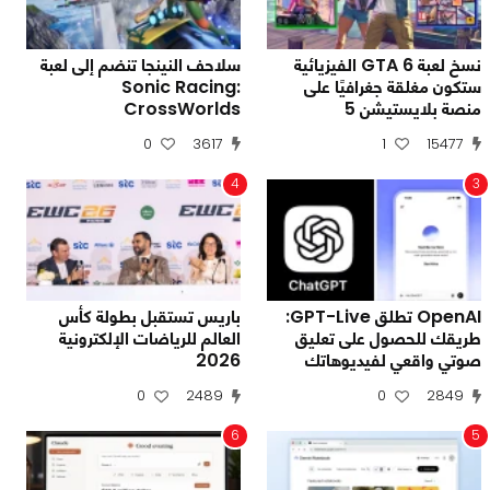
نسخ لعبة GTA 6 الفيزيائية
سلاحف النينجا تنضم إلى لعبة
ستكون مغلقة جغرافيًا على
Sonic Racing:
منصة بلايستيشن 5
CrossWorlds
0
3617
1
15477
4
3
OpenAI تطلق GPT-Live:
باريس تستقبل بطولة كأس
طريقك للحصول على تعليق
العالم للرياضات الإلكترونية
صوتي واقعي لفيديوهاتك
2026
0
2489
0
2849
6
5