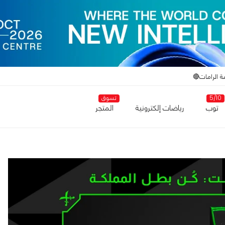
ة الرامات🔴
5/10
تسوق
توب
رياضات إلكترونية
المتجر