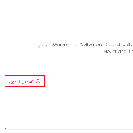
محرر ومراجع ألعاب في عرب هاردوير، أعشق الألعاب الاستراتيجية مثل Civilization و Warcraft III، كما أنني
تسجيل الدخول