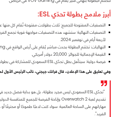
لتُختتم البطولة بنهائي مثير يُقام في VOV Gaming في الرياض.
أبرز ملامح بطولة تحدّي ESL:
التصفيات المفتوحة للجميع: ثلاث بطولات مفتوحة تُقام كل منها على مدار يومي
التصفيات النهائية: ستشهد هذه التصفيات مواجهة قوية تجمع الفرق
لأربعة أيام في نوفمبر 2024.
النهائيات: تختتم البطولة بحدث مباشر يُقام على أرض الواقع في VOV Gaming بالرياض يوم 7 ديسمبر 2024.
القيمة الإجمالية للجوائز: 20,000 دولار أمريكي.
فرصة دولية: سيتأهل بطل تحدّي ESL السعودي للمشاركة في بطولة دولية مرموقة سيتم الإعلان عنها قريبًا.
وفي تعليق على هذا الإعلان، قال فرانك جيجني، نائب الرئيس الأول لمنطقة 
"تحدّي ESL السعودي ليس مجرد بطولة، بل هو بداية فصل جديد
تقديم لعبة Overwatch 2 وإتاحة الفرصة للجميع ل
مهاراتهم على الساحة العالمية. سواء كنت لاعبًا طموحًا أو محترفًا 
الفريد".