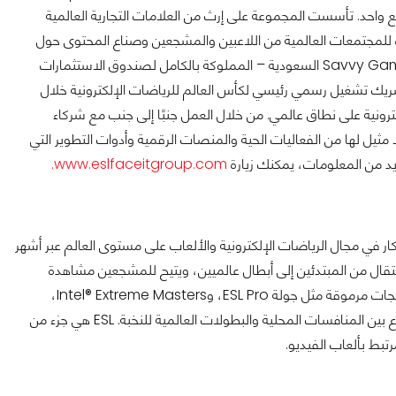
احد. تأسست المجموعة على إرث من العلامات التجارية العالمية
FAC وDreamHack، وتوفر EFG أنظمة مبتكرة للمجتمعات العالمية من اللاعبين والمشجعين وصناع المحتوى حول
الألعاب التي يحبونها. في يناير 2022، استحوذت مجموعة Savvy Games Group السعودية – المملوكة بالكامل لصندوق الاستثمارات
مقابل 1.5 مليار دولار أمريكي. وكشريك تشغيل رسمي رئيسي لكأس العالم للرياضات الإلكترونية خلال
ستقبل الرياضات الإلكترونية على نطاق عالمي. من خلال العمل جنبًا إلى جنب مع شركاء
دة وحقوق ملكية فكرية عالمية، تدير EFG مجموعة لا مثيل لها من الفعاليات الحية والمنصات الرقمية وأدوات التطوير التي
يد من المعلومات، يمكنك زيارة
www.eslfaceitgroup.com.
 الصناعة وقيادة الابتكار في مجال الرياضات الإلكترونية والألعاب على مستوى العالم عبر أشهر
نتقال من المبتدئين إلى أبطال عالميين، ويتيح للمشجعين مشاهدة
أفضل القصص التي تقدمها الرياضات الإلكترونية. يشمل ملف ESL منتجات مرموقة مثل جولة ESL Pro، وIntel® Extreme Masters،
وسلسلة Snapdragon Pro، والعديد من الفعاليات الأخرى التي تتنوع بين المنافسات المحلية والبطولات العالمية للنخبة. ESL هي جزء من