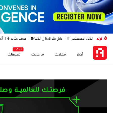
ترند
الذكاء الاصطناعي 🤖
دليل بناء المنازل الذكية🛖
صيف وتبريد ❄️
أزم
مُحدّث
أخبار
مقالات
مراجعات
تطبيقات