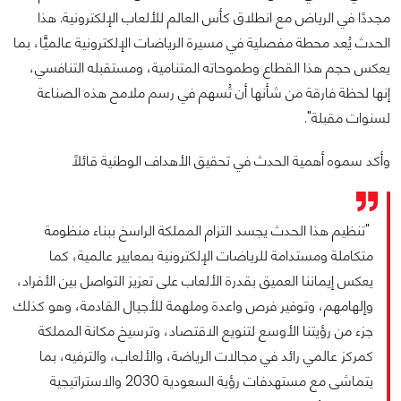
مجددًا في الرياض مع انطلاق كأس العالم للألعاب الإلكترونية. هذا
الحدث يُعد محطة مفصلية في مسيرة الرياضات الإلكترونية عالميًّا، بما
يعكس حجم هذا القطاع وطموحاته المتنامية، ومستقبله التنافسي،
إنها لحظة فارقة من شأنها أن تُسهم في رسم ملامح هذه الصناعة
لسنوات مقبلة".
وأكد سموه أهمية الحدث في تحقيق الأهداف الوطنية قائلًا
"تنظيم هذا الحدث يجسد التزام المملكة الراسخ ببناء منظومة
متكاملة ومستدامة للرياضات الإلكترونية بمعايير عالمية، كما
يعكس إيماننا العميق بقدرة الألعاب على تعزيز التواصل بين الأفراد،
وإلهامهم، وتوفير فرص واعدة وملهمة للأجيال القادمة، وهو كذلك
جزء من رؤيتنا الأوسع لتنويع الاقتصاد، وترسيخ مكانة المملكة
كمركز عالمي رائد في مجالات الرياضة، والألعاب، والترفيه، بما
يتماشى مع مستهدفات رؤية السعودية 2030 والاستراتيجية