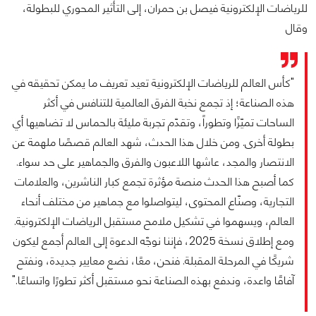
للرياضات الإلكترونية فيصل بن حمران، إلى التأثير المحوري للبطولة،
وقال
"كأس العالم للرياضات الإلكترونية تعيد تعريف ما يمكن تحقيقه في
هذه الصناعة؛ إذ تجمع نخبة الفرق العالمية للتنافس في أكثر
الساحات تميّزًا وتطوراً، وتقدّم تجربة مليئة بالحماس لا تضاهيها أي
بطولة أخرى. ومن خلال هذا الحدث، شهد العالم قصصًا ملهمة عن
الانتصار والمجد، عاشها اللاعبون والفرق والجماهير على حد سواء.
كما أصبح هذا الحدث منصة مؤثرة تجمع كبار الناشرين، والعلامات
التجارية، وصنّاع المحتوى، ليتواصلوا مع جماهير من مختلف أنحاء
العالم، ويسهموا في تشكيل ملامح مستقبل الرياضات الإلكترونية.
ومع إطلاق نسخة 2025، فإننا نوجّه الدعوة إلى العالم أجمع ليكون
شريكًا في المرحلة المقبلة. فنحن، معًا، نضع معايير جديدة، ونفتح
آفاقًا واعدة، وندفع بهذه الصناعة نحو مستقبل أكثر تطورًا واتساعًا."