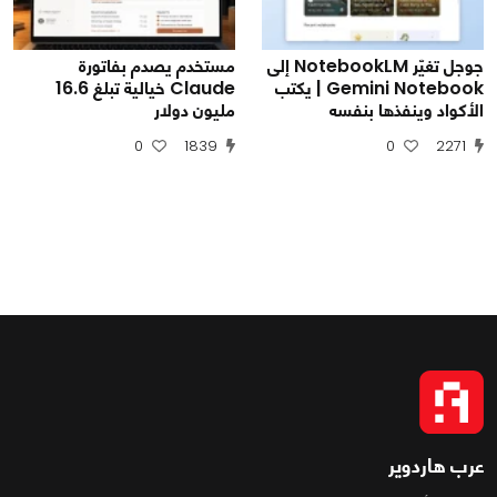
جوجل تغيّر NotebookLM إلى
مستخدم يصدم بفاتورة
Gemini Notebook | يكتب
Claude خيالية تبلغ 16.6
الأكواد وينفذها بنفسه
مليون دولار
0
1839
0
2271
عرب هاردوير