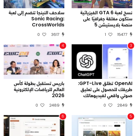
نسخ لعبة GTA 6 الفيزيائية
سلاحف النينجا تنضم إلى لعبة
ستكون مغلقة جغرافيًا على
Sonic Racing:
منصة بلايستيشن 5
CrossWorlds
0
3617
1
15477
4
3
OpenAI تطلق GPT-Live:
باريس تستقبل بطولة كأس
طريقك للحصول على تعليق
العالم للرياضات الإلكترونية
صوتي واقعي لفيديوهاتك
2026
0
2489
0
2849
6
5