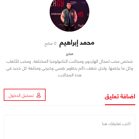
محمد إبراهيم
0 متابع
محرر
شخص محب لمجال الهاردوير ومجالات التكنولوجيا المختلفة، ومحب للألعاب
وكل ما يخصها. ولدي شغف دائم بتطوير نفسي وخبرتي ومتابعة كل جديد في
هذه المجالات.
اضافة تعليق
تسجيل الدخول