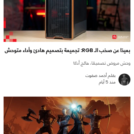
بعيدًا عن صخب الـ RGB: تجميعة بتصميم هادئ وأداء متوحش
وحش مروض تصميمًا، هائج أداءً!
بقلم أحمد صفوت
منذ 5 أيام