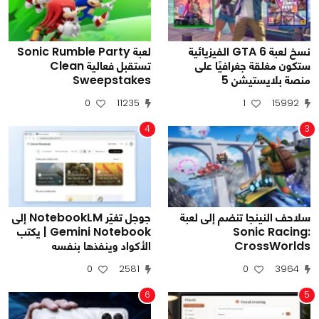
نسخ لعبة GTA 6 الفيزيائية
لعبة Sonic Rumble Party
ستكون مغلقة جغرافيًا على
تستقبل فعالية Clean
منصة بلايستيشن 5
Sweepstakes
0
11235
1
15992
4
3
سلاحف النينجا تنضم إلى لعبة
جوجل تغيّر NotebookLM إلى
Sonic Racing:
Gemini Notebook | يكتب
CrossWorlds
الأكواد وينفذها بنفسه
0
2581
0
3964
6
5