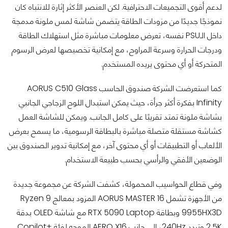
لدعم أقوى التجميعات الاحترافية. لكن العنصر الأكثر إثارة للانتباه كان
نموذجًا جديدًا من مزودات الطاقة يتضمن شاشة لمس ملونة مدمجة
داخل الـPSU نفسه، تعرض معلومات مباشرة مثل استهلاك الطاقة
ودرجات الحرارة وسرعة المراوح، مع إمكانية تخصيصها لعرض الرسوم
المتحركة أو أي محتوى يريده المستخدم.
كما استعرضت الشركة صندوق الحاسب AORUS C510 Glass
Infinity بفكرة أكثر جرأة، حيث يمكن استبدال اللوح الزجاجي الجانبي
بشاشة ملونة تمتد تقريبًا على كامل الجانب. ويمكن للشاشة العمل
كشاشة مستقلة متصلة مباشرة بالبطاقة الرسومية، ما يسمح بعرض
الألعاب أو التطبيقات أو أي محتوى آخر، مع إمكانية تدوير الصندوق بين
الوضعين الأفقي والرأسي بحسب طبيعة الاستخدام.
وفي قطاع الحواسيب المحمولة، كشفت الشركة عن مجموعة جديدة
من الأجهزة تشمل AORUS MASTER 16 المزود بمعالج Ryzen 9
9955HX3D وبطاقة RTX 5090 Laptop مع شاشة OLED بدقة
2.5K وتردد 240Hz، إلى جانب AERO X16 الموجه لفئة Copilot+