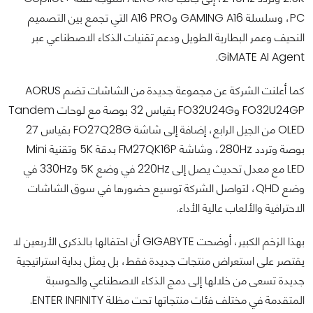
PC، وسلسلة GAMING A16 وA16 PRO التي تجمع بين التصميم
النحيف وعمر البطارية الطويل ودعم تقنيات الذكاء الاصطناعي عبر
GiMATE AI Agent.
كما أعلنت الشركة عن مجموعة جديدة من الشاشات تضم AORUS
FO32U24GP وFO32U24G بقياس 32 بوصة مع لوحات Tandem
OLED من الجيل الرابع، إضافة إلى شاشة FO27Q28G بقياس 27
بوصة وتردد 280Hz، وشاشة FM27QK16P بدقة 5K وتقنية Mini
LED مع معدل تحديث يصل إلى 220Hz في وضع 5K و330Hz في
وضع QHD، لتواصل الشركة توسيع حضورها في سوق الشاشات
الاحترافية والألعاب عالية الأداء.
بهذا الزخم الكبير، أوضحت GIGABYTE أن احتفالها بالذكرى الأربعين لا
يقتصر على استعراض منتجات جديدة فقط، بل يمثل بداية استراتيجية
جديدة تسعى من خلالها إلى دمج الذكاء الاصطناعي والحوسبة
المتقدمة في مختلف فئات منتجاتها تحت مظلة ENTER INFINITY.