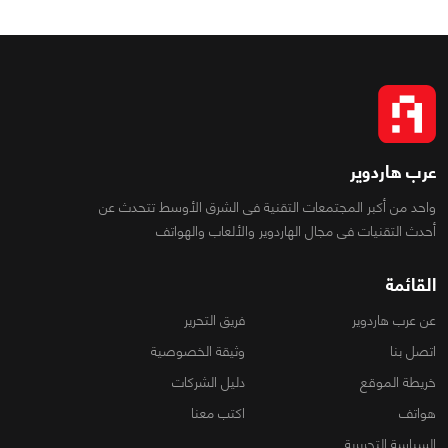
عرب هاردوير
واحد من أكبر المجتمعات التقنية فى الشرق الأوسط تتحدث عن
أحدث التقنيات فى مجال الهاردوير والألعاب والهواتف
القائمة
عن عرب هاردوير
فريق التحرير
اتصل بنا
وثيقة الخصوصية
خريطة الموقع
دليل الشركات
هواتف
اكتب معنا
السياسة التحريرية