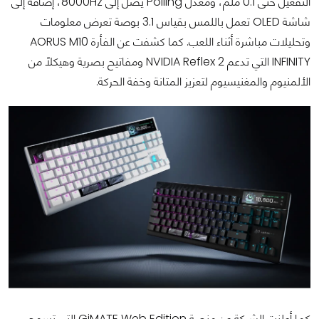
التفعيل حتى 0.1 ملم، ومعدل Polling يصل إلى 8000Hz، إضافة إلى
شاشة OLED تعمل باللمس بقياس 3.1 بوصة تعرض معلومات
وتحليلات مباشرة أثناء اللعب. كما كشفت عن الفأرة AORUS M10
INFINITY التي تدعم NVIDIA Reflex 2 ومفاتيح بصرية وهيكلًا من
الألمنيوم والمغنيسيوم لتعزيز المتانة وخفة الحركة.
كما أعلنت الشركة عن منصة GiMATE Web Edition التي تسمح