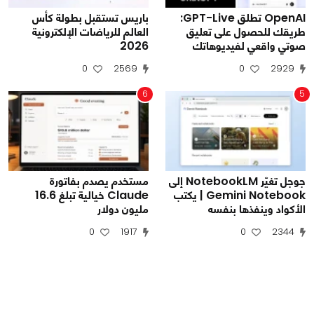
OpenAI تطلق GPT-Live:
باريس تستقبل بطولة كأس
طريقك للحصول على تعليق
العالم للرياضات الإلكترونية
صوتي واقعي لفيديوهاتك
2026
0
2569
0
2929
6
5
جوجل تغيّر NotebookLM إلى
مستخدم يصدم بفاتورة
Gemini Notebook | يكتب
Claude خيالية تبلغ 16.6
الأكواد وينفذها بنفسه
مليون دولار
0
1917
0
2344