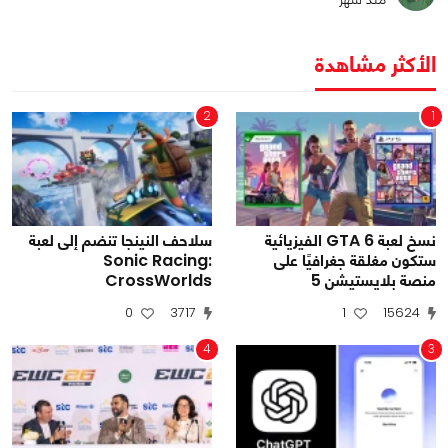
الأكثر مشاهدة
2
1
نسخ لعبة GTA 6 الفيزيائية
سلاحف النينجا تنضم إلى لعبة
ستكون مغلقة جغرافيًا على
Sonic Racing:
منصة بلايستيشن 5
CrossWorlds
0
3717
1
15624
4
3