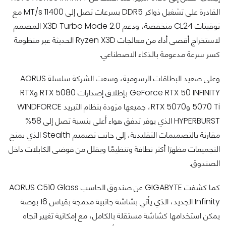
القادرة على تشغيل ذواكر DDR5 بسرعات تصل إلى 11400 MT/s مع
توقيتات CL24 منخفضة، ودعم X3D Turbo Mode 2.0 المصمم
لاستخراج أقصى أداء من معالجات Ryzen X3D الحديثة عبر منظومة
كسر سرعة مدعومة بالذكاء الاصطناعي.
وعلى صعيد البطاقات الرسومية، وسعت الشركة سلسلة AORUS
GeForce RTX 50 INFINITY بإطلاق إصدارات RTX 5080 وRTX
5070 Ti وRTX 5070، جميعها مزودة بنظام التبريد WINDFORCE
HYPERBURST الذي يوفر تدفق هواء أعلى بنسبة تصل إلى 58%
مقارنة بالتصميمات التقليدية، إلى جانب تصميم Stealth الذي يمنح
التجميعات مظهرًا أكثر نظافة وتنظيمًا ويقلل من فوضى الكابلات داخل
الصندوق.
كما كشفت GIGABYTE عن صندوق الحاسب AORUS C510 Glass
Infinity الجديد، الذي يأتي بشاشة جانبية مدمجة بقياس 16 بوصة
يمكن استخدامها كشاشة مستقلة بالكامل، مع إمكانية تغيير اتجاه