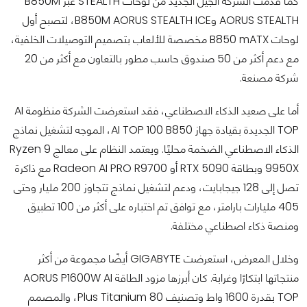
كما قدمت الشركة الجيل الجديد من لوحات STEALTH عبر B850M
AORUS STEALTH وB850M AORUS STEALTH ICE، لتصبح أول
لوحات B850 mATX مخصصة للألعاب بتصميم التوصيلات الخلفية،
مع دعم أكثر من 50 صندوق حاسب مطور بالتعاون مع أكثر من 20
شركة مصنعة.
أما على صعيد الذكاء الاصطناعي، فقد استعرضت الشركة منظومة AI
TOP الجديدة بقيادة جهاز AI TOP 100 B850، الموجه لتشغيل نماذج
الذكاء الاصطناعي الضخمة محليًا. ويعتمد النظام على معالج Ryzen 9
9950X وبطاقة RTX 5090 أو Radeon AI PRO R9700 مع ذاكرة
تصل إلى 128 جيجابايت، ودعم لتشغيل نماذج تتجاوز 200 مليار وحتى
405 مليارات بارامتر، مع توافق تم اختباره على أكثر من 100 تطبيق
ومنصة ذكاء اصطناعي مختلفة.
وخلال المعرض، استعرضت GIGABYTE أيضًا مجموعة من أكثر
منتجاتها ابتكارًا وغرابة. كان أبرزها مزود الطاقة AORUS P1600W AI
TOP بقدرة 1600 واط وتصنيف 80 Plus Titanium، والمصمم