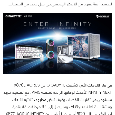
لتجسد أربعة عقود من الابتكار الهندسي في جيل جديد من المنتجات.
في فئة اللوحات الأم، كشفت GIGABYTE عن X870E AORUS
INFINITY NEXT كأحدث لوحاتها الرائدة لمنصة AM5، مع تصميم تبريد
مستوحى من تقنيات الفضاء، وغرف تبخير مطبوعة ثلاثية الأبعاد،
ومشتتات AI Gyroid M.2، وما يصل إلى 64 مرحلة طاقة بقدرة
إجمالية تصل إلى 5120 أمبير. كما أعلنت عن X870 AORUS INFINITY