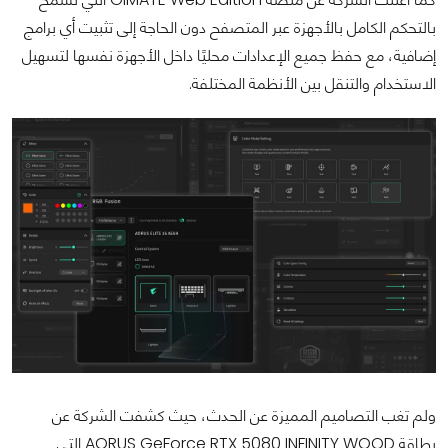
بالتحكم الكامل بالأجهزة عبر المتصفح دون الحاجة إلى تثبيت أي برامج
إضافية، مع حفظ جميع الإعدادات محليًا داخل الأجهزة نفسها لتسهيل
الاستخدام والتنقل بين الأنظمة المختلفة.
ولم تغب التصاميم المميزة عن الحدث، حيث كشفت الشركة عن
بطاقة AORUS GeForce RTX 5080 INFINITY WOOD التي