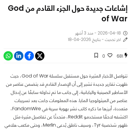
إشاعات جديدة حول الجزء القادم من God
of War
2026-04-18 - منذ 3 أشهر
اخر تحديث - بتاريخ 2026-04-18
0
681
تتواصل الأخبار المثيرة حول مستقبل سلسلة God of War، حيث
ظهرت تقارير جديدة تشير إلى أن الإصدار القادم قد يتضمن عناصر من
الأساطير الصينية واليابانية، إلى جانب ما تم تداوله سابقًا عن إدخال
عناصر من الميثولوجيا المايا. هذه المعلومات جاءت بعد تسريبات
متعددة، أبرزها ما ذكره كاتب نشر بهوية سرية في FandomWire،
اكتشفه لاحقًا مستخدمو Reddit، متحدثًا عن تفاصيل مثيرة مثل
ظهور شخصية Tyr، وسيف ناطق يُدعى Merlin، وحتى مكعب هلامي