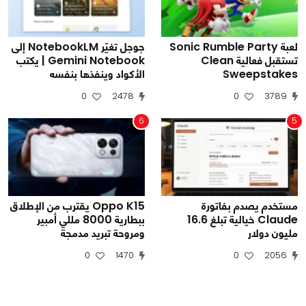
لعبة Sonic Rumble Party
جوجل تغيّر NotebookLM إلى
تستقبل فعالية Clean
Gemini Notebook | يكتب
Sweepstakes
الأكواد وينفذها بنفسه
0
2478
0
3789
6
5
مستخدم يصدم بفاتورة
Oppo K15 يقترب من الإطلاق
Claude خيالية تبلغ 16.6
ببطارية 8000 مللي أمبير
مليون دولار
ومروحة تبريد مدمجة
0
1470
0
2056