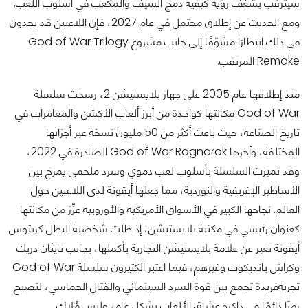
سيترقب بشغف رؤية كيفية دمج السيف والمكعب في أسلوب اللعب.
ومع الحديث عن إطلاق محتمل في عام 2027، فإن اللاعبين قد يجدون
في ذلك انتظارًا مشوّقًا إلى جانب مشروع God of War Trilogy
Remake المرتقب.
منذ إطلاقها عام 2005 على جهاز بلايستيشن 2، رسخت سلسلة
God of War مكانتها كواحدة من أبرز ألعاب الأكشن والمغامرات في
تاريخ الصناعة، حيث باعت أكثر من 50 مليون نسخة عبر أجزائها
المختلفة، وآخرها God of War Ragnarok الصادرة في 2022،
وقد تميزت السلسلة بأسلوب لعب دموي وسرد ملحمي يمزج بين
الأساطير الإغريقية والنوردية، مما جعلها أيقونة لدى اللاعبين حول
العالم. نجاحها الكبير في الأسواق الأمريكية والأوروبية عزّز من مكانتها
كعنوان رئيسي في مكتبة بلايستيشن، إذ ظلت شخصية البطل كريتوس
أيقونة تعبر عن علامة بلايستيشن التجارية بأكملها، بجانب نايثان دريك
وكراش بانديكوت وغيرهم، فيما اعتبر الكثيرون سلسلة God of War
تجربةفريدة تجمع بين قوة السرد السينمائي والقتال الحماسي، لتصبح
رمزًا دائمًا في ذاكرة عشاق الألعاب بشكل عام، وليس مُلاك