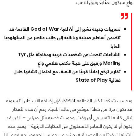
واعٍ سيكون بمثابة رفيق للاعب.
تسريبات جديدة تشير إلى أنّ لعبة God of War القادمة قد
تتضمن أساطير صينية ويابانية إلى جانب عناصر من الميثولوجيا
المايا
الشائعات تتحدث عن شخصيات غريبة ومفاجئة مثل Tyr
وMerlin ورفيق على هيئة مكعب هلامي واعٍ
تقارير ترجّح إعلانًا قريبًا عن اللعبة، مع احتمال كشفها خلال
فعالية State of Play
وبحسب شبكة الأخبار المُطلعة MP1st، فإن إضافة الأساطير الآسيوية
قد تكون جزءًا من خطة التوسّع في عالم اللعبة، رغم أن هذه الأفكار
تبقى قابلة للتغيير في أي وقت. وجود شخصية مثل ميرلين – الذي قد
يكون أو لا يكون الساحر الأسطوري من الحكايات الآرثرية – يمنح هذه
الشائعات قدرًا من المصداقية، ويزيد من حماس الجمهور لمعرفة ما إذا