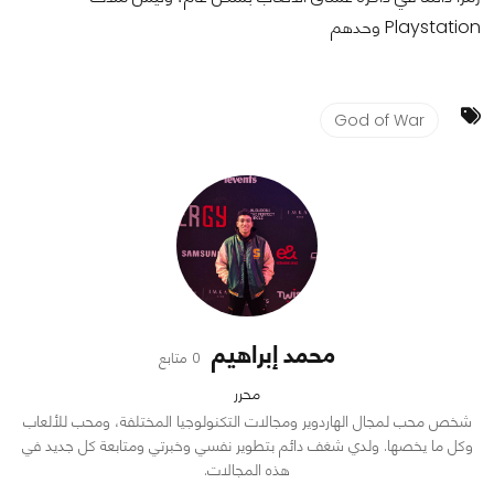
Playstation وحدهم
God of War
محمد إبراهيم
0 متابع
محرر
شخص محب لمجال الهاردوير ومجالات التكنولوجيا المختلفة، ومحب للألعاب
وكل ما يخصها. ولدي شغف دائم بتطوير نفسي وخبرتي ومتابعة كل جديد في
هذه المجالات.