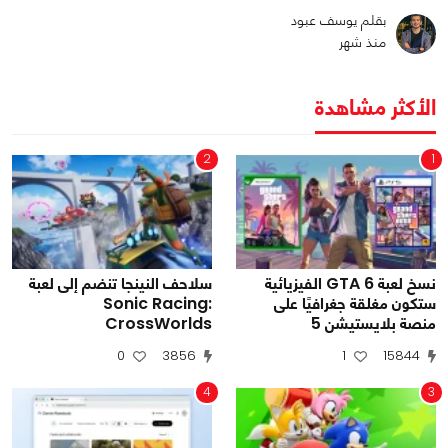
بقلم يوسف عبود
منذ شهر
الأكثر مشاهدة
2
1
نسخ لعبة GTA 6 الفيزيائية
سلاحف النينجا تنضم إلى لعبة
ستكون مغلقة جغرافيًا على
Sonic Racing:
منصة بلايستيشن 5
CrossWorlds
0
3856
1
15844
4
3