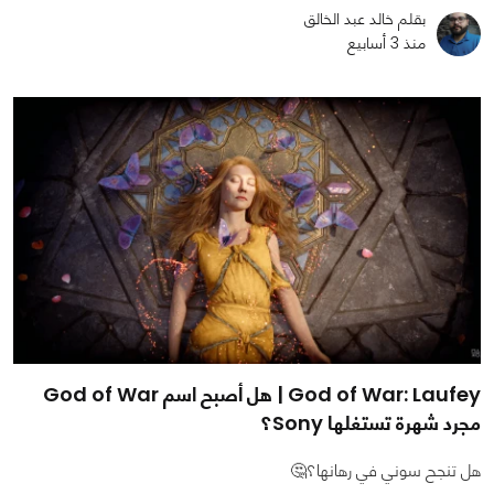
بقلم خالد عبد الخالق
منذ 3 أسابيع
God of War: Laufey | هل أصبح اسم God of War
مجرد شهرة تستغلها Sony؟
هل تنجح سوني في رهانها؟🤔