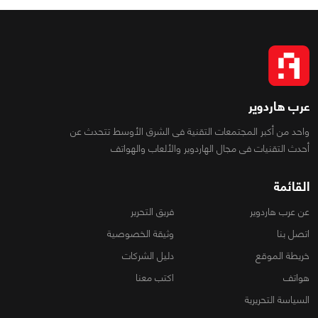
عرب هاردوير
واحد من أكبر المجتمعات التقنية فى الشرق الأوسط تتحدث عن
أحدث التقنيات فى مجال الهاردوير والألعاب والهواتف
القائمة
عن عرب هاردوير
فريق التحرير
اتصل بنا
وثيقة الخصوصية
خريطة الموقع
دليل الشركات
هواتف
اكتب معنا
السياسة التحريرية