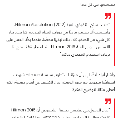
تصميمها في كل جزء!
"كنت المنتج التنفيذي للعبة Hitman Absolution (2012)،
وأقسمت ألا نصمم مزيدًا من دورات المياه الجديدة. كنا نعيد بناء
كل شيء من الصفر. كان ذلك تبذيرًا محضًا. عندما بدأنا العمل على
الأساس الأولي للعبة Hitman 2016، بنيناه بطريقة تسمح لنا
بإعادة استخدام المحتوى بذكاء."
وأشار أبرك أيضًا إلى أن ميزانيات تطوير سلسلة Hitman شهدت
انخفاضًا ملحوظًا مع مرور الوقت، دون الكشف عن أرقام دقيقة، لكنه
أعطى مثالاً لتوضيح الفكرة:
"دون الدخول في تفاصيل دقيقة، فلنفترض أن Hitman 2016
كلفت حوالي 100 مليون دولار. Hitman 2 ربما كانت 60 مليون.