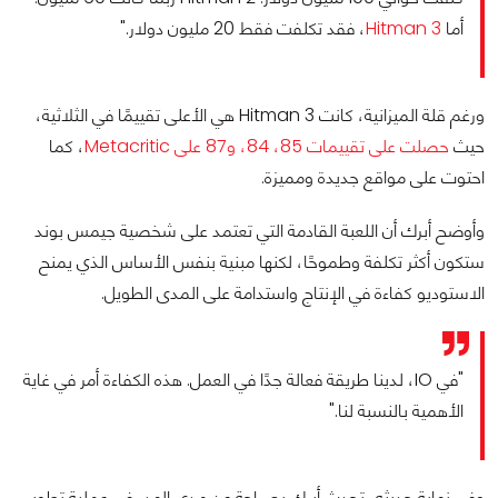
أما
Hitman 3
، فقد تكلفت فقط 20 مليون دولار."
ورغم قلة الميزانية، كانت Hitman 3 هي الأعلى تقييمًا في الثلاثية،
حيث
حصلت على تقييمات 85، 84، و87 على Metacritic
، كما
احتوت على مواقع جديدة ومميزة.
وأوضح أبرك أن اللعبة القادمة التي تعتمد على شخصية جيمس بوند
ستكون أكثر تكلفة وطموحًا، لكنها مبنية بنفس الأساس الذي يمنح
الاستوديو كفاءة في الإنتاج واستدامة على المدى الطويل.
"في IO، لدينا طريقة فعالة جدًا في العمل. هذه الكفاءة أمر في غاية
الأهمية بالنسبة لنا."
وفي نهاية حديثه، تحدث أبرك بصراحة عن مدى الهدر في عملية تطوير