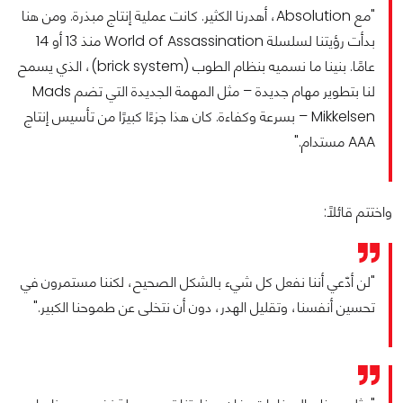
"مع Absolution، أهدرنا الكثير. كانت عملية إنتاج مبذرة. ومن هنا
بدأت رؤيتنا لسلسلة World of Assassination منذ 13 أو 14
عامًا. بنينا ما نسميه بنظام الطوب (brick system)، الذي يسمح
لنا بتطوير مهام جديدة – مثل المهمة الجديدة التي تضم Mads
Mikkelsen – بسرعة وكفاءة. كان هذا جزءًا كبيرًا من تأسيس إنتاج
AAA مستدام."
واختتم قائلاً:
"لن أدّعي أننا نفعل كل شيء بالشكل الصحيح، لكننا مستمرون في
تحسين أنفسنا، وتقليل الهدر، دون أن نتخلى عن طموحنا الكبير."