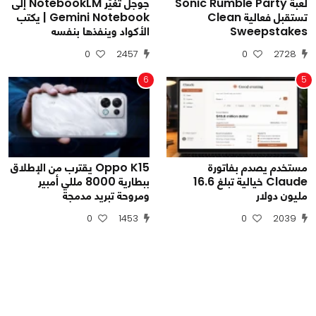
لعبة Sonic Rumble Party
جوجل تغيّر NotebookLM إلى
تستقبل فعالية Clean
Gemini Notebook | يكتب
Sweepstakes
الأكواد وينفذها بنفسه
0
2457
0
2728
6
5
مستخدم يصدم بفاتورة
Oppo K15 يقترب من الإطلاق
Claude خيالية تبلغ 16.6
ببطارية 8000 مللي أمبير
مليون دولار
ومروحة تبريد مدمجة
0
1453
0
2039