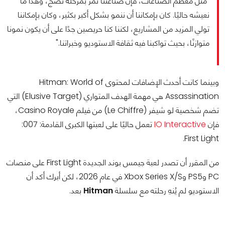
"مثل معظم الصناعات، فإن صناعتنا تمر بمرحلة نضج، وهذا ما
نعيشه حاليًا. كان بإمكاننا أن ننمو بشكل أكبر بكثير، وكان بإمكاننا
تولي المزيد من المشاريع، لكننا كنا حريصين جدًا على أن يكون نمونا
متوازنًا، بحيث تواكبنا فيه ثقافة الاستوديو وخبراتنا."
وبينما كانت أحدث الإضافات لمحتوى Hitman: World of
Assassination هي مهمة الهدف المتواري (Elusive Target) التي
تضم شخصية لو شيفر (Le Chiffre) من فيلم Casino Royale،
فإن
IO Interactive
تعمل حاليًا على لعبتها الكبرى القادمة: 007:
First Light.
من المقرر أن تصدر لعبة جيمس بوند الجديدة First Light على منصات
PC وPS5 وXbox Series X/S في عام 2026، لكن أبرك أكد أن
الاستوديو لم يُنهِ رحلته مع سلسلة
Hitman
بعد.