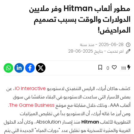
مطور ألعاب Hitman وفر ملايين
الدولارات والوقت بسبب تصميم
المراحيض!
2025-06-28 - منذ سنة
اخر تحديث - بتاريخ 2025-06-28
0
1111
كشف هاكان أبرك، الرئيس التنفيذي لاستوديو
IO Interactive
، عن
بعض الأسرار التي ساعدت الاستوديو في البقاء منافسًا في سوق
ألعاب AAA، وذلك خلال مقابلة مع موقع
The Game Business
.
ومن أبرز ما قاله أبرك، أن الاستوديو بدأ في تقليص الميزانيات
التطويرية لألعاب
Hitman
منذ إصدار Absolution، وكان أحد الحلول
الغريبة والمثيرة للسخرية هو تقليل عدد "دورات المياه" الجديدة التي يتم