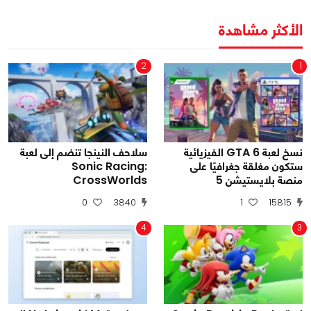
الأكثر مشاهدة
2
1
نسخ لعبة GTA 6 الفيزيائية
سلاحف النينجا تنضم إلى لعبة
ستكون مغلقة جغرافيًا على
Sonic Racing:
منصة بلايستيشن 5
CrossWorlds
0
3840
1
15815
4
3