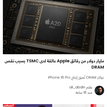
مليار دولار من رقائق Apple عالقة لدى TSMC بسبب نقص
DRAM
ذواكر DRAM تُعيق إنتاج iPhone 18 Pro
بقلم ali_abdin
منذ 16 ساعة