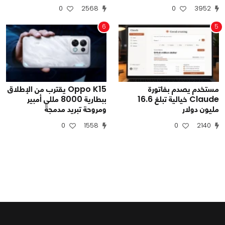
0
2568
0
3952
6
5
مستخدم يصدم بفاتورة
Oppo K15 يقترب من الإطلاق
Claude خيالية تبلغ 16.6
ببطارية 8000 مللي أمبير
مليون دولار
ومروحة تبريد مدمجة
0
1558
0
2140