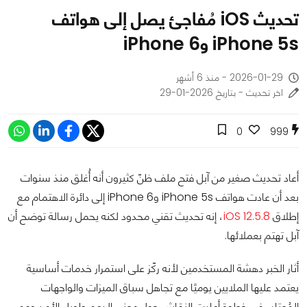
تحديث iOS مُفاجئ يصل إلى هواتف
iPhone 5s وiPhone 6
2026-01-29 - منذ 6 أشهر
اخر تحديث - بتاريخ 2026-01-29
0
999
أعاد تحديث صغير من آبل فتح ملف ظنّ كثيرون أنه أُغلق منذ سنوات
بعد أن عادت هواتف iPhone 5s وiPhone 6 إلى دائرة الاهتمام مع
إطلاق
iOS 12.5.8
، إنه تحديث تقني محدود لكنه يحمل رسالة توضح أن
آبل تهتم بعملائها.
أثار الخبر دهشة المستخدمين لأنه ركّز على استمرار خدمات أساسية
يعتمد عليها الملايين يوميًا مع تجاهل سباق الميزات والواجهات
المُعتاد، في خطوة أعادت النقاش حول معنى الدعم طويل الأمد وعمر