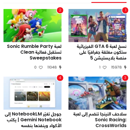
2
1
نسخ لعبة GTA 6 الفيزيائية
لعبة Sonic Rumble Party
ستكون مغلقة جغرافيًا على
تستقبل فعالية Clean
منصة بلايستيشن 5
Sweepstakes
0
11048
1
15978
4
3
سلاحف النينجا تنضم إلى لعبة
جوجل تغيّر NotebookLM إلى
Sonic Racing:
Gemini Notebook | يكتب
CrossWorlds
الأكواد وينفذها بنفسه