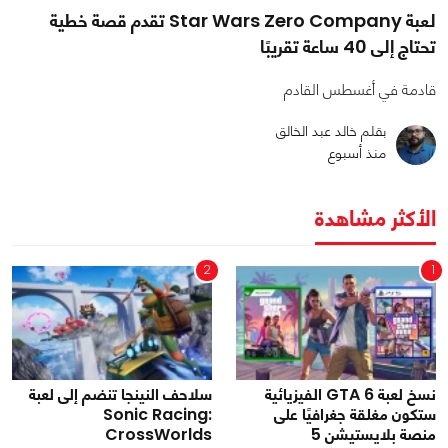
لعبة Star Wars Zero Company تقدم قصة خطية
تحتاج إلى 40 ساعة تقريبًا
قادمة في أغسطس القادم
بقلم خالد عبد الخالق
منذ أسبوع
الأكثر مشاهدة
2
1
نسخ لعبة GTA 6 الفيزيائية
سلاحف النينجا تنضم إلى لعبة
ستكون مغلقة جغرافيًا على
Sonic Racing:
منصة بلايستيشن 5
CrossWorlds