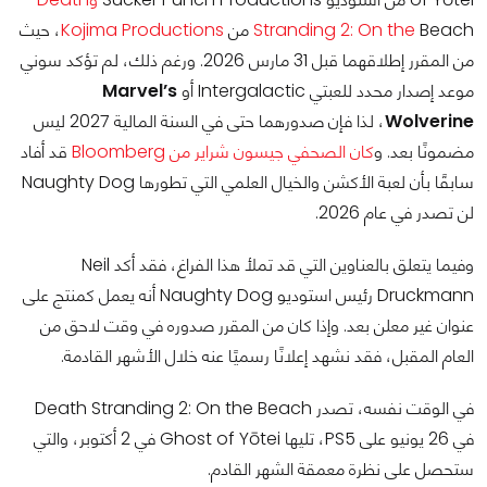
Beach من
Stranding 2: On the
Kojima Productions
، حيث
من المقرر إطلاقهما قبل 31 مارس 2026. ورغم ذلك، لم تؤكد سوني
موعد إصدار محدد للعبتي Intergalactic أو
Marvel’s
Wolverine
، لذا فإن صدورهما حتى في السنة المالية 2027 ليس
مضمونًا بعد. و
كان الصحفي جيسون شراير من Bloomberg
قد أفاد
سابقًا بأن لعبة الأكشن والخيال العلمي التي تطورها Naughty Dog
لن تصدر في عام 2026.
وفيما يتعلق بالعناوين التي قد تملأ هذا الفراغ، فقد أكد Neil
Druckmann رئيس استوديو Naughty Dog أنه يعمل كمنتج على
عنوان غير معلن بعد. وإذا كان من المقرر صدوره في وقت لاحق من
العام المقبل، فقد نشهد إعلانًا رسميًا عنه خلال الأشهر القادمة.
في الوقت نفسه، تصدر Death Stranding 2: On the Beach
في 26 يونيو على PS5، تليها Ghost of Yōtei في 2 أكتوبر، والتي
ستحصل على نظرة معمقة الشهر القادم.