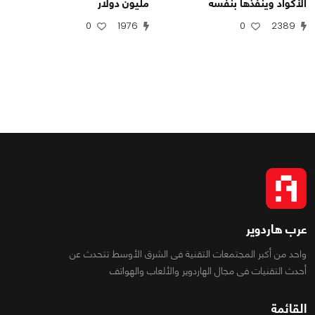
الأكواد وينفذها بنفسه
مليون دولار
0
1976
0
2389
عرب هاردوير
واحد من أكبر المجتمعات التقنية فى الشرق الأوسط تتحدث عن
أحدث التقنيات فى مجال الهاردوير والألعاب والهواتف
القائمة