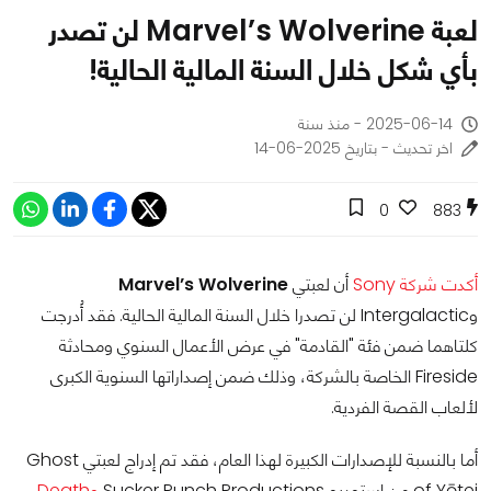
لعبة Marvel’s Wolverine لن تصدر
بأي شكل خلال السنة المالية الحالية!
2025-06-14 - منذ سنة
اخر تحديث - بتاريخ 2025-06-14
0
883
أكدت شركة Sony
أن لعبتي
Marvel’s Wolverine
وIntergalactic لن تصدرا خلال السنة المالية الحالية. فقد أُدرجت
كلتاهما ضمن فئة "القادمة" في عرض الأعمال السنوي ومحادثة
Fireside الخاصة بالشركة، وذلك ضمن إصداراتها السنوية الكبرى
لألعاب القصة الفردية.
أما بالنسبة للإصدارات الكبيرة لهذا العام، فقد تم إدراج لعبتي Ghost
of Yōtei من استوديو Sucker Punch Productions
وDeath