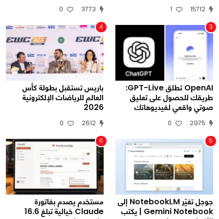
0
3773
1
15712
4
3
OpenAI تطلق GPT-Live:
باريس تستقبل بطولة كأس
طريقك للحصول على تعليق
العالم للرياضات الإلكترونية
صوتي واقعي لفيديوهاتك
2026
0
2612
0
2975
6
5
جوجل تغيّر NotebookLM إلى
مستخدم يصدم بفاتورة
Gemini Notebook | يكتب
Claude خيالية تبلغ 16.6