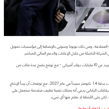
ن الشركات اليابانية العملاقة، ومن ذلك تويوتا وسوني بالإضافة إلى مؤسسات تمويل
 الشركة الناشئة من خلال الإعانات والدعم المالي المباشر.
وتلقت Rapidus بالفعل التزاماً ماليًا بقيمة 1.7 تريليون ين ياباني - ما يزيد عن 10 مليارات دولار أمريكي - مع توقع بضخ عدة مئات من
المعلومات المؤكدة أن بناء مصنع من الجيل التالي لتصنيع أولى الرقاقات بدقة 1.4 نانومتر سيبدأ في عام 2027، مع توقعات أن يبدأ الإنتاج
افت أن صانع الرقاقات الياباني يدعي أنه يمتلك تقنية تغليف متقدمة ستعمل على
 لكن حتى اللحظة لا نعلم عنها أي شيء.