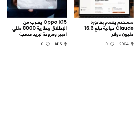
مستخدم يصدم بفاتورة
Oppo K15 يقترب من
Claude خيالية تبلغ 16.6
الإطلاق ببطارية 8000 مللي
مليون دولار
أمبير ومروحة تبريد مدمجة
0
1415
0
2004