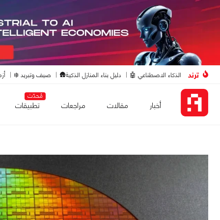
ترند
الذكاء الاصطناعي 🤖
دليل بناء المنازل الذكية🛖
صيف وتبريد ❄️
أزم
مُحدّث
أخبار
مقالات
مراجعات
تطبيقات