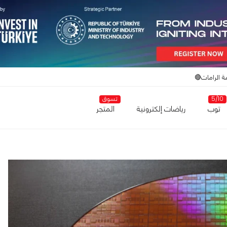
ة الرامات🔴
5/10
تسوق
توب
رياضات إلكترونية
المتجر