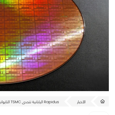
الأخبار
Rapidus اليابانية تتحدى TSMC التايوانية بدقة تصنيع 1.4 نانومتر