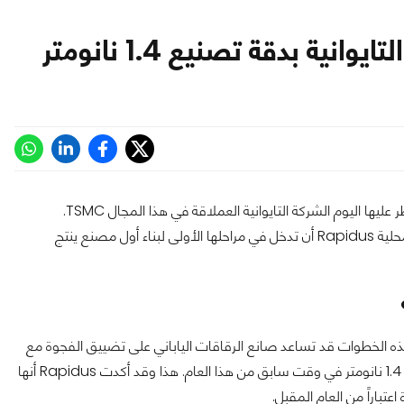
يبدو أن اليابان تريد أن يكون لها يد في عالم أشباه الموصلات التي تسيطر عليها اليوم الشركة التايوانية العملاقة في هذا المجال TSMC.
وللدخول في حرب تنافسية مباشرة مع تايوان، قررت الشركة اليابانية المحلية Rapidus أن تدخل في مراحلها الأولى لبناء أول مصنع ينتج
ذه الخطوات قد تساعد صانع الرقاقات الياباني على تضييق الفجوة مع
عملاق صناعة الرقاقات التايواني، الذي كان قد كشف بالفعل عن تقنية 1.4 نانومتر في وقت سابق من هذا العام. هذا وقد أكدت Rapidus أنها
باراً من العام المقبل.