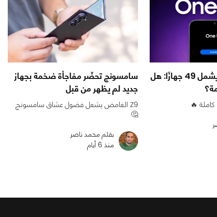
تحديث One UI 9 يشمل 49 جهازًا: هل
سامسونج تحضّر مفاجأة ضخمة بجهاز
مة؟
جديد لم يظهر من قبل
Z9 الغامض يشعل فضول عشاق سامسونج
🤔
ر
بقلم محمد ناصر
منذ 6 أيام