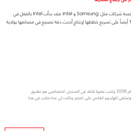
رغم هذا الدعم الهائل، لا تزال Rapidus تواجه معركة صعبة للغاية لمنافسة شركات مثل: Samsung و Intel. فقد بدأت Intel بالفعل في
إنتاج رقاقاتها من فئة 2 نانومتر التي تعرف بـ 18A، في حين تعمل TSMC أيضاً على تسريع خططها لإنتاج أحدث دقة تصنيع في مصانعها بولاية
الهاردوير عشقي فلقد دخلت في هذا المجال منذ عام 2008 وكنت عضوا فاعلا في المنتدى. اختصاصي هو تطبيق
ي وعشقي للهاردوير انعكس علي كمحرر وكانت لي عدة تجارب في هذا