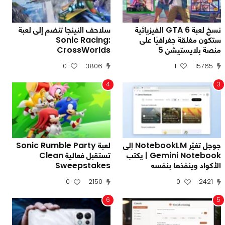
نسخ لعبة GTA 6 الفيزيائية
سلاحف النينجا تنضم إلى لعبة
ستكون مغلقة جغرافيًا على
Sonic Racing:
منصة بلايستيشن 5
CrossWorlds
0
3806
1
15765
4
3
جوجل تغيّر NotebookLM إلى
لعبة Sonic Rumble Party
Gemini Notebook | يكتب
تستقبل فعالية Clean
الأكواد وينفذها بنفسه
Sweepstakes
0
2150
0
2421
6
5