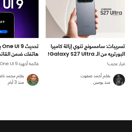
تسريبات: سامسونج تنوي إزالة كاميرا
البورتريه من الـ Galaxy S27 Ultra!
هاتفك ضمن القائ
قرار عجيب!
قائمة أجهزة One UI 9 كاملة 🔥
بقلم أحمد صفوت
بقلم محمد ناص
منذ يومين
منذ 3 أيام