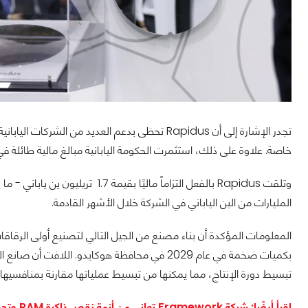
تجدر الإشارة إلى أن Rapidus تحظى بدعم العديد م
خاصة. علاوة على ذلك، استثمرت الحكومة اليابانية مبالغ مالية طائلة في
المليارات من الين الياباني في الشركة خلال الأشهر القادمة.
بكميات ضخمة في عام 2029 في محافظة هوكايدو. الل
تبسيط دورة الإنتاج، مما يمكنها من تبسيط عملياتها مقارنة بمنافسيها،
اقرأ أيضًا: شركة Framework تعاني من أزمة نقص ذاكرة RAM وتحذر من ارتفاع أسعارها