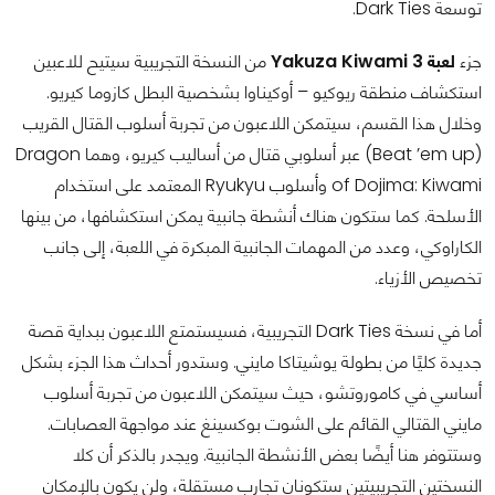
توسعة Dark Ties.
جزء
لعبة Yakuza Kiwami 3
من النسخة التجريبية سيتيح للاعبين
استكشاف منطقة ريوكيو – أوكيناوا بشخصية البطل كازوما كيريو.
وخلال هذا القسم، سيتمكن اللاعبون من تجربة أسلوب القتال القريب
(Beat ’em up) عبر أسلوبي قتال من أساليب كيريو، وهما Dragon
of Dojima: Kiwami وأسلوب Ryukyu المعتمد على استخدام
الأسلحة. كما ستكون هناك أنشطة جانبية يمكن استكشافها، من بينها
الكاراوكي، وعدد من المهمات الجانبية المبكرة في اللعبة، إلى جانب
تخصيص الأزياء.
أما في نسخة Dark Ties التجريبية، فسيستمتع اللاعبون ببداية قصة
جديدة كليًا من بطولة يوشيتاكا مايني. وستدور أحداث هذا الجزء بشكل
أساسي في كاموروتشو، حيث سيتمكن اللاعبون من تجربة أسلوب
مايني القتالي القائم على الشوت بوكسينغ عند مواجهة العصابات.
وستتوفر هنا أيضًا بعض الأنشطة الجانبية. ويجدر بالذكر أن كلا
النسختين التجريبيتين ستكونان تجارب مستقلة، ولن يكون بالإمكان