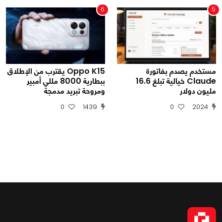
6
5
مستخدم يصدم بفاتورة
Oppo K15 يقترب من الإطلاق
Claude خيالية تبلغ 16.6
ببطارية 8000 مللي أمبير
مليون دولار
ومروحة تبريد مدمجة
0
1439
0
2024