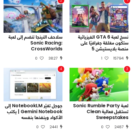
2
1
نسخ لعبة GTA 6 الفيزيائية
سلاحف النينجا تنضم إلى لعبة
ستكون مغلقة جغرافيًا على
Sonic Racing:
منصة بلايستيشن 5
CrossWorlds
0
3827
1
15794
4
3
لعبة Sonic Rumble Party
جوجل تغيّر NotebookLM إلى
تستقبل فعالية Clean
Gemini Notebook | يكتب
Sweepstakes
الأكواد وينفذها بنفسه
0
2441
0
2487