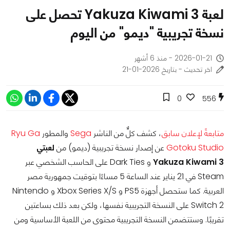
لعبة Yakuza Kiwami 3 تحصل على
نسخة تجريبية "ديمو" من اليوم
2026-01-21 - منذ 6 أشهر
اخر تحديث - بتاريخ 2026-01-21
0
556
متابعةً لإعلان سابق
، كشف كلٌّ من الناشر
Sega
والمطور
Ryu Ga
Gotoku Studio
عن إصدار نسخة تجريبية (ديمو) من
لعبتي
Yakuza Kiwami 3
و Dark Ties على الحاسب الشخصي عبر
Steam في 21 يناير عند الساعة 5 مساءًا بتوقيت جمهورية مصر
العربية. كما ستحصل أجهزة PS5 و Xbox Series X/S و Nintendo
Switch 2 على النسخة التجريبية نفسها، ولكن بعد ذلك بساعتين
تقريبًا. وستتضمن النسخة التجريبية محتوى من اللعبة الأساسية ومن