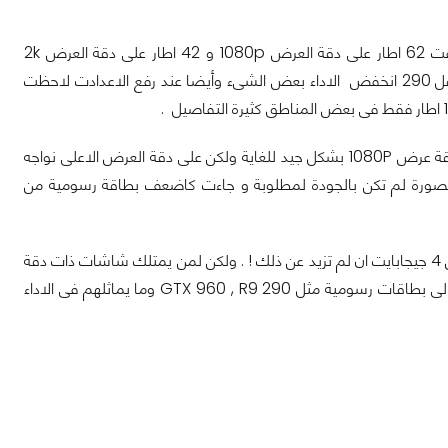
نأتى الى البطاقة الرسومية R9-290x من AMD والتى قدمت أيضا اداء جيد للغاية وحققت 62 اطار على دقة العرض 1080p و 42 اطار على دقة العرض 2k
وتستطيع أن تقول انها متقاربة جدا من اداء البطاقة 970 gtx و بالحديث عن البطاقة الاقل 290 انخفض الاداء بعض الشىء وأيضا عند رفع الاعدادت لاحظت
بالطبع قمنا بأختبار البطاقات الاقل فى الذاكرة مثل 960 GTX وهى مناسبة للعب على دقة عرض 1080P بشكل جيد للغاية ولكن على دقة العرض الاعلى نواجه
تبار للبطاقة R9 -285 قدمت اداء جيد ولكن الصورة لم تكن بالجودة لمطلوبة و جاءت كاضعف بطاقة رسومية من
فى النهاية أنصح من يمتلك شاشة عالية الدقة 2K ,4K أن يمتلك بطاقة رسومية لا تقل عن 4 جيجابايت ان لم تزيد عن ذلك ! . ولكن لمن يمتلك شاشات ذات دقة
عرض منخفضة ويود الحصول على اداء متميز مع اعدادت داخل اللعبة عالية أنصحة بالنظر الى بطاقات رسومية مثل GTX 960 , R9 290 وما يماثلهم فى الاداء