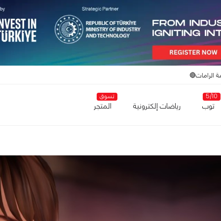
ة الرامات🔴
5/10
تسوق
توب
رياضات إلكترونية
المتجر