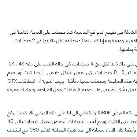
GTA  والتى اتوقع أن تحصل على الدرجة الكاملة فى تقييم المواقع العالمية كما حصلت على الدرجة الكاملة فى
تقييم موقع عرب هاردوير . بالفعل اللعبة تمتلك رسوم مبهرة وواقعية للغاية وتحتاج الى بطاقة رسومية قوية إذا كنت تمتلك بطاقة تقل ذاكرتها عن 2 جيجابايت
بداخلها.
قمنا بمراجعة لاداء بعض البطاقات وكما نعلم فإن اللعبة تحتاج الى بطاقة رسومية تحتوى على ذاكرة لا تقل عن 4 جيجابايت فى حالة اللعب على دقة 2K , 4K
وعند تفعيل كل الخصائص داخل اللعبة نكتشف اننا فى حاجة الى بطاقة تحتوى على ذاكرة أكبر 6 , 8 جيجابايت لكى تعمل بشكل طبيعى . أيضا كنت أود ضم
البطاقة الرسومية 290 x من شركة AMD الى الجدول الاخير ولكن لم تكن متواجدة أثناء كتابة هذه المراجعة وحصلت عليها متأخرا . وجب التنويه أن البطاقات GTX
ليل بعض الاعداد لكى تعمل بشكل طبيعى على جميع البطاقات محل المراجعة ويمكنك معرفة
أفضل أداء كان من نصيب البطاقة الرسومية GTX 980 والتى حققت متوسط 74 اطار على دقة العرض 1080P وانخفض الى 51 على دقة العرض 2K قمت برفع
بعض الاعدادت على هذه البطاقة ولكن أكتشتفت أن ذاكرة ال 4 جيجابايت لا تكفى وبالضغط على الكارت ورفع أغلب الاعدادات أنخفض معدل الاطارات الى 40
فقط وأصبح الذاكرة غير كافية للعب بشكل طبيعى . ثم قمت بتجربة للبطاقة GTX 970 وأيضا كان الاداء مشابة الى حد كبيرة البطاقة الاكبر 980 مع اختلاف