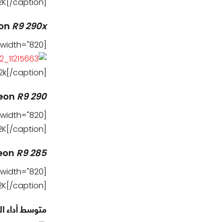
K[/caption]
on
R9 290x
[caption id="attachment_110390" align="aligncenter" width="820"]
2k[/caption]
eon
R9 290
[caption id="attachment_110228" align="aligncenter" width="820"]
K[/caption]
eon
R9 285
[caption id="attachment_110230" align="aligncenter" width="820"]
K[/caption]
متوسط أداء ال