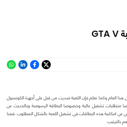
طلاق اللعبة المنتظرة GTA V نسخة الحاسب PC شهر ابريل من هذا العام وكما نعلم فإن اللعبة صدرت من قبل على أجهزة الكونسول
ن مرة ولكن فى النهاية صدرت بحجم يقارب 60 جيجابايت وأيضا متطلبات تشغيل عالية وخصوصا البطاقة الرسومىة وبالحديث عن
رين عن امكانية هذه البطاقات فى تشغيل اللعبة بالشكل المطلوب .قمنا