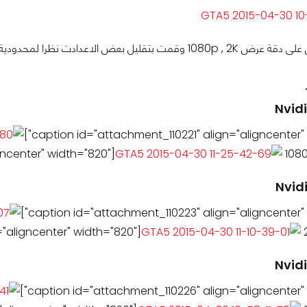
 الاعدادت نظرا لمحدودية ذاكرة البطاقة الرسومية GTX 960 و
Nvid
ncenter" width="820"]
1080
Nvid
"aligncenter" width="820"]
2
Nvid