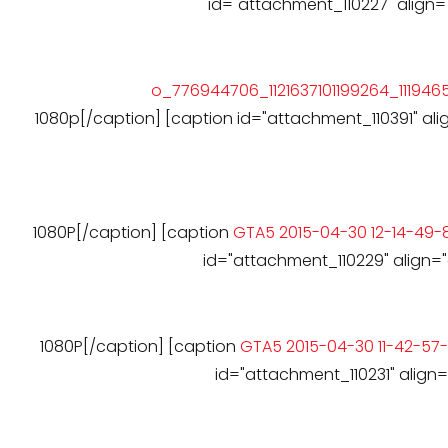
id="attachment_110227" align=
1080p[/caption] [caption id="attachment_110391" ali
1080P[/caption] [caption
id="attachment_110229" align="
1080P[/caption] [caption
id="attachment_110231" align=